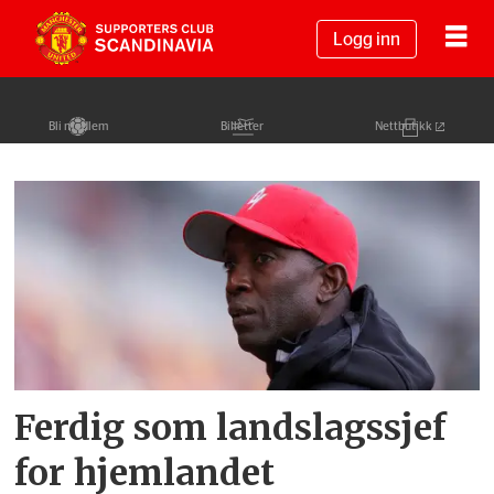
Logg inn
Bli medlem
Billetter
Nettbutikk
Tag:
dwight
yorke
Ferdig som landslagssjef
for hjemlandet