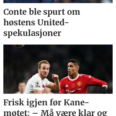
Conte ble spurt om
høstens United-
spekulasjoner
Frisk igjen før Kane-
møtet: – Må være klar og