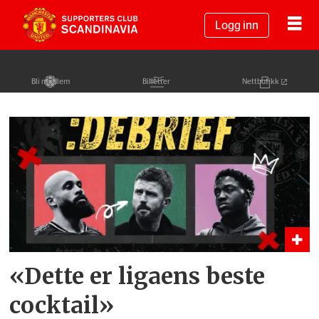
Logg inn
Bli medlem
Billetter
Nettbutikk
Tag:
united
v
spurs
«Dette er ligaens beste
cocktail»