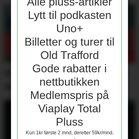
Alle pluss-artikler
Lytt til podkasten
Uno+
Billetter og turer til
Old Trafford
Gode rabatter i
Våre vurderinger av laget
nettbutikken
mot PSG
Medlemspris på
Viaplay Total
Pluss
Kun 1kr første 2 mnd, deretter 59kr/mnd.