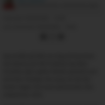
ANSVARLIG REDAKTØR I SUPPORTERKLUBBEN.
30.09.2024 - 12:10
PUBLISERT
30.09.2024 - 13:14
SIST OPPDATERT
Jeg trodde på Erik ten Hag da han kom
inn dørene på Old Trafford. Jeg likte
hvordan Ajax spilte fotball, spesielt mot
de beste i Europa. For meg var det det
beste valget. Det mest spennende. Den
sommeren, 2022.