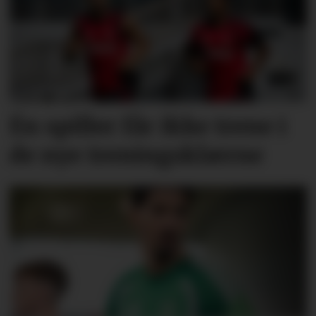
Én spiller får ikke trene i
de nye treningsklærne