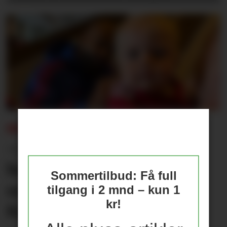
REISEBREV:
– Jeg var i himmelen, og
holdt datteren min fram
Sommertilbud: Få full
som Simba fra Løvenes
tilgang i 2 mnd – kun 1
kr!
Konge