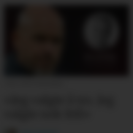
2024 Visionhaus
«Jeg valgte å tro. Jeg
valgte nok feil»
Dag
Langerød