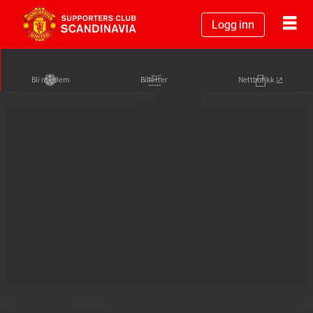
Logg inn
Bli medlem
Billetter
Nettbutikk
Annonse