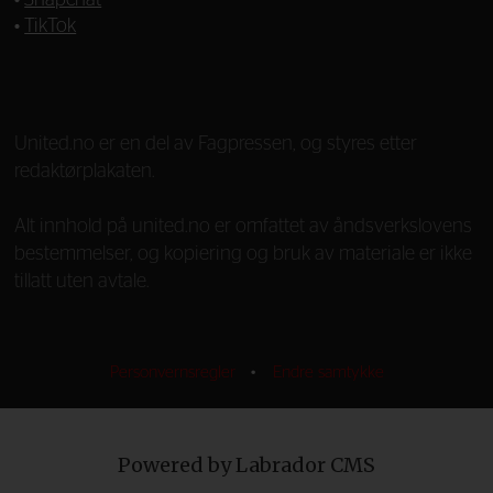
•
Snapchat
•
TikTok
—
United.no er en del av Fagpressen, og styres etter
redaktørplakaten.
Alt innhold på united.no er omfattet av åndsverkslovens
bestemmelser, og kopiering og bruk av materiale er ikke
tillatt uten avtale.
Personvernsregler
•
Endre samtykke
Powered by Labrador CMS