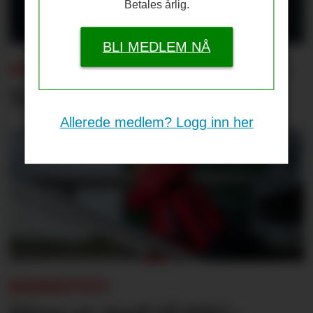
Betales årlig.
BLI MEDLEM NÅ
SOMMERENS TRENINGSKAMPER:
Tap for Emery og Villa
Allerede medlem? Logg inn her
BEKREFTET: