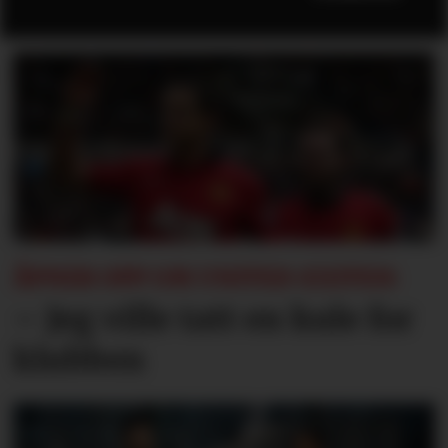
ÅPNER OPP OM UNITED-EXITEN:
– Jeg ville tatt en kule for
klubben