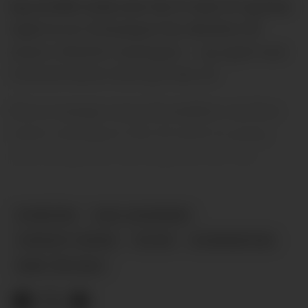
Jeg trodde enda mer da vi vant 25 og kun
tapte to av 32 kamper fra oktober til
mars i 2022/23-sesongen – og også vant
Uniteds første tittel på seks år.
Det er mange som nå snakker om hva
andre managere får til med en gang,
men da gjorde Ten Hag det for oss.
NYHETER
DAG LANGERØD
UNITED V SPURS
PLUSS
KOMMENTAR
ERIK TEN HAG