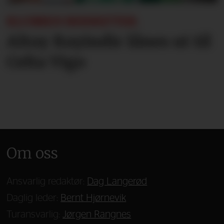
KLUBBEN BEKREFTER:
Altay Bayindir lånes ut til
Celta Vigo
Om oss
Ansvarlig redaktør:
Dag Langerød
Daglig leder:
Bernt Hjørnevik
Turansvarlig:
Jørgen Rangnes