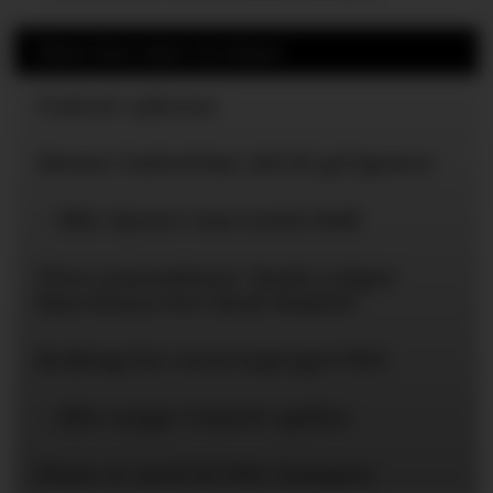
Mest lest siste 24 timer
United-ryktene
Mener United bør slå til på Spence
– Blir dyrere enn Lewis Hall
Flere journalister: Rodri velger
Barcelona over Real Madrid
Braktap for reservepreget PSG
– Blir neppe United-spiller
Disse er med til PSG-kampen