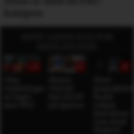
Disse er med til PSG-
kampen
SISTE SAKER KUN FOR
MEDLEMMER:
Våre
Mener
Flere
vurderinger
United
journaliste
av laget
bør slå til
Rodri
mot PSG
på Spence
velger
Barcelona
over Real
Madrid