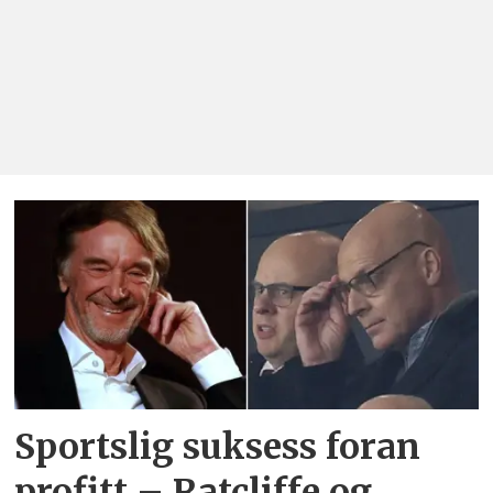
Sportslig suksess foran
profitt – Ratcliffe og