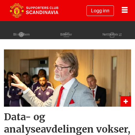
Logg inn
Bli medlem
Billetter
Nettbutikk
Tag:
jim
ratcliffe
Data- og
analyseavdelingen vokser,