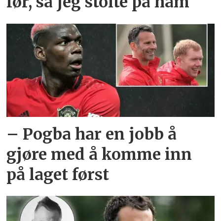
før, så jeg stolte på ham
– Pogba har en jobb å
gjøre med å komme inn
på laget først