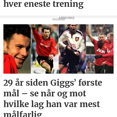
hver eneste trening
Annonse
29 år siden Giggs’ første
mål – se når og mot
hvilke lag han var mest
målfarlig