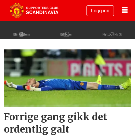
Logg inn
Bli medlem
Billetter
Nettbutikk
Tag:
ryan
giggs
Forrige gang gikk det
ordentlig galt