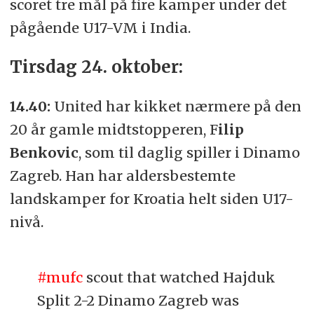
scoret tre mål på fire kamper under det
pågående U17-VM i India.
Tirsdag 24. oktober:
14.40:
United har kikket nærmere på den
20 år gamle midtstopperen, F
ilip
Benkovic
, som til daglig spiller i Dinamo
Zagreb. Han har aldersbestemte
landskamper for Kroatia helt siden U17-
nivå.
#mufc
scout that watched Hajduk
Split 2-2 Dinamo Zagreb was