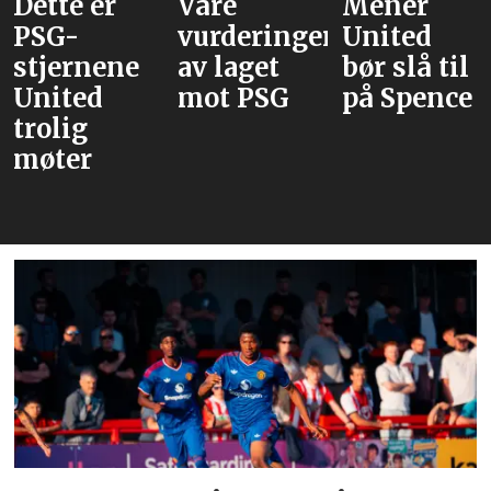
Våre
Mener
Flere
vurderinger
United
journaliste
av laget
bør slå til
Rodri
mot PSG
på Spence
velger
Barcelona
over Real
Madrid