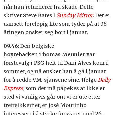
når han returnerer fra skade. Dette
skriver Steve Bates i
Sunday Mirror
. Det er
uansett foreløpig lite som tyder på at 36-
åringen ønsker seg bort i januar.
09.46:
Den belgiske
høyrebacken
Thomas Meunier
var
førstevalg i PSG helt til Dani Alves kom i
sommer, og nå ønsker han å gå i januar
for å redde VM-sjansene sine. Ifølge
Daily
Express
, som det må påpekes at ikke er
sted vi vanligvis går om vi er ute etter
treffsikkerhet, er José Mourinho
interessert i å styrke forsvaret med 26-