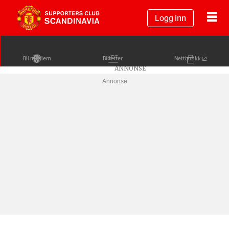
Logg inn
Bli medlem
Billetter
Nettbutikk
Annonse