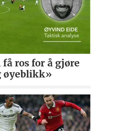
å ros for å gjøre
ig øyeblikk»