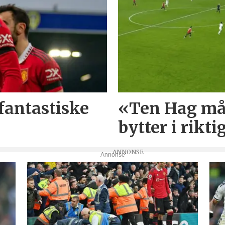
fantastiske
«Ten Hag må f
bytter i rikt
Annonse