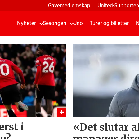
Gavemedlemskap
United-Supporter
Nyheter
Sesongen
Uno
Turer og billetter
N
rst i
«Det slutar a
p?
manager direk