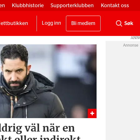
en
Klubbhistorie
Supporterklubben
Kontakt oss
ettbutikken
Logg inn
Bli medlem
Annonse
ldrig väl när en
t eller indirekt