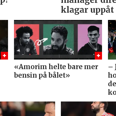
klagar uppåt 
«Amorim helte bare mer
– 
bensin på bålet»
ho
de
ko