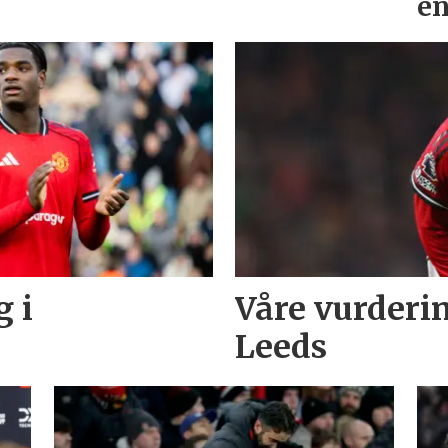
en
 i
Våre vurderi
Leeds