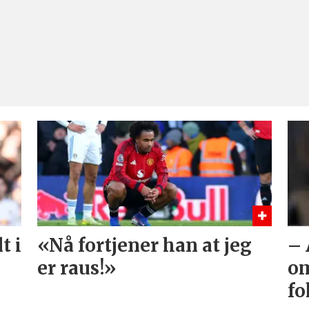
t i
«Nå fortjener han at jeg
– 
er raus!»
om
fo