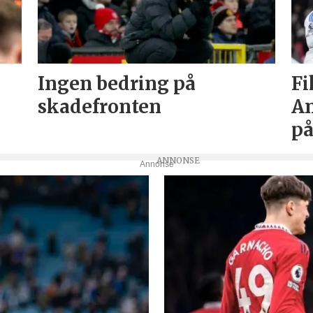
Ingen bedring på
Fi
skadefronten
An
på
Annonse