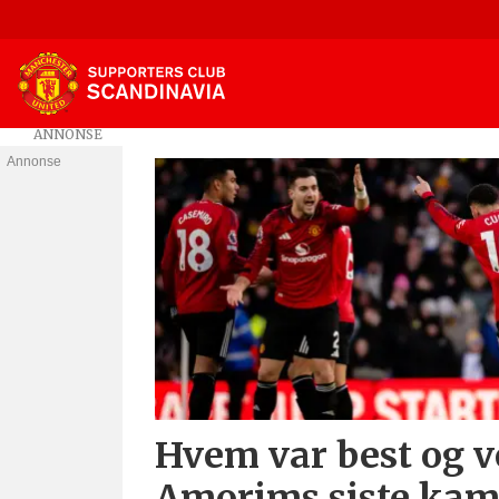
Annonse
Tag:
leeds
v
united
Hvem var best og ve
Amorims siste kam