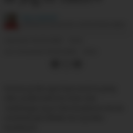
Dag
Langerød
ANSVARLIG REDAKTØR I SUPPORTERKLUBBEN.
04.01.2026 - 15:44
PUBLISERT
04.01.2026 - 15:44
SIST OPPDATERT
Du kan gi din egen børs med en gang
eller scrolle forbi for å lese våre
vurderinger og se våre karakterer før du
eventuelt går tilbake for å gi dine
karakterer.