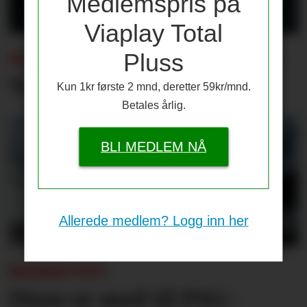
Medlemspris på
Viaplay Total
Pluss
SOMMERENS TRENINGSKAMPER:
Tap for Emery og Villa
Kun 1kr første 2 mnd, deretter 59kr/mnd.
Betales årlig.
BLI MEDLEM NÅ
Allerede medlem? Logg inn her
BEKREFTET:
Disse er med til PSG-