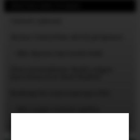
Mest lest siste 24 timer
United-ryktene
Mener United bør slå til på Spence
– Blir dyrere enn Lewis Hall
Flere journalister: Rodri velger
Barcelona over Real Madrid
Braktap for reservepreget PSG
– Blir neppe United-spiller
Hva er Hall-alternativene?