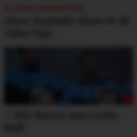
KLUBBEN BEKREFTER:
Altay Bayindir lånes ut til
Celta Vigo
– Blir dyrere enn Lewis
Hall