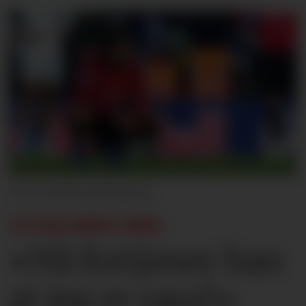
Molly Darlington
GI DIN BØRS HER:
«Nå fortjener han
at jeg er raus!»