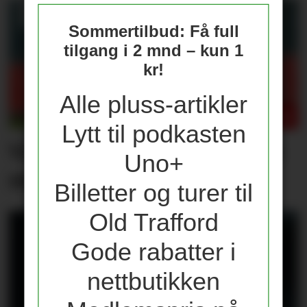
Sommertilbud: Få full
tilgang i 2 mnd – kun 1
kr!
Alle pluss-artikler
Lytt til podkasten
Våre vurderinger av laget
Uno+
mot PSG
Billetter og turer til
Old Trafford
Gode rabatter i
nettbutikken