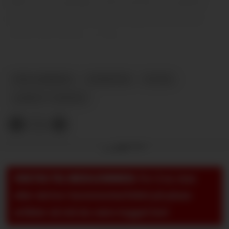
løpt fra to ganger etter pause, og spilte
seg sånn sett litt ned. Vurdert ned mot
4eren på grunn av det.
SPILLERBØRS
NYHETER
PLUSS
LEEDS V UNITED
Annonse
VIKTIG TIL MEDLEMMER:
For å se, lese
eller skrive i kommentarfeltet på pluss-
artikler så må du være logget inn!