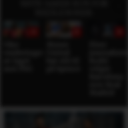
SISTE SAKER KUN FOR
MEDLEMMER:
Våre
Mener
Flere
vurderinger
United
journaliste
av laget
bør slå til
Rodri
mot PSG
på Spence
velger
Barcelona
over Real
Madrid