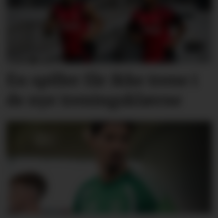
Én spiller får ikke trene i
de nye treningsklærne