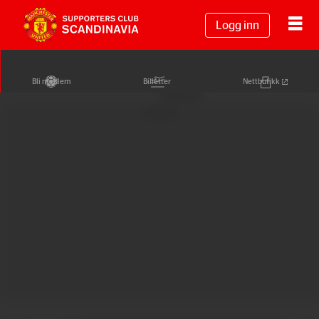
Logg inn
Bli medlem
Billetter
Nettbutikk
Annonse