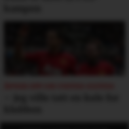
kampen
ÅPNER OPP OM UNITED-EXITEN:
– Jeg ville tatt en kule for
klubben