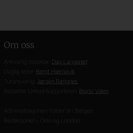
Om oss
Ansvarlig redaktør:
Dag Langerød
Daglig leder:
Bernt Hjørnevik
Turansvarlig:
Jørgen Rangnes
Redaktør United-Supporteren:
Bjarte Valen
Administrasjonen holder til i Bergen.
Redaksjonen i Oslo og London.