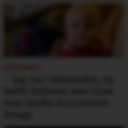
REISEBREV:
– Jeg var i himmelen, og
holdt datteren min fram
som Simba fra Løvenes
Konge