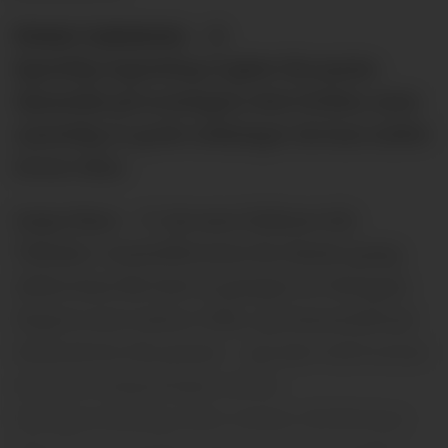
Senne Lammens – 6
Egentlig ingenting å gjøre før pause.
Sjanseløs på scoringen etter hvilen, men
samtidig to gode redninger da han måtte
levere dem.
Leny Yoro – 5
(ut mot Zirkzee 64)
Tilbake i startelleveren for første gang
siden han ble lurt to ganger av Morgan
Rogers mot Aston Villa, og bunnsolid på
defensiven før pause - og nær ved å score
da han tvang keeper til en
kjemperedning etter corner. Så ble han