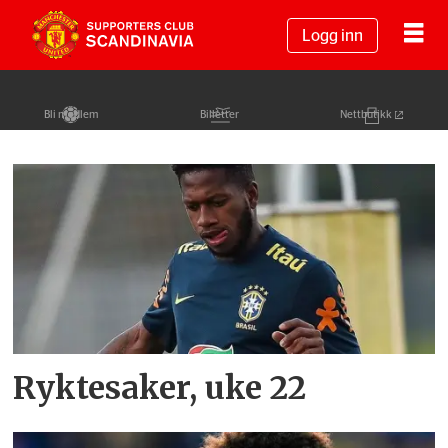
Logg inn
Bli medlem
Billetter
Nettbutikk
Tag:
fabinho
Ryktesaker, uke 22