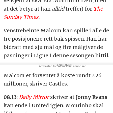
velkjent at skal stå Mourinho nært, uten
at det betyr at han
alltid
treffer) for
The
Sunday Times
.
Venstrebeinte Malcom kan spille i alle de
tre posisjonene rett bak spissen. Han har
bidratt med sju mål og fire målgivende
pasninger i Ligue 1 denne sesongen hittil.
Malcom er forventet å koste rundt £26
millioner, skriver Castles.
08.13:
Daily Mirror
skriver at
Jonny Evans
kan ende i United igjen. Mourinho skal