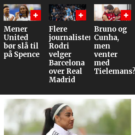
Flere
Bruno og
Hva er
journalister:
Cunha,
alternative
Rodri
men
velger
venter
Barcelona
med
over Real
Tielemans?
Madrid