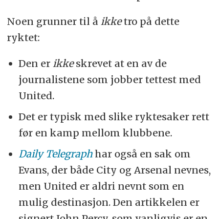
Noen grunner til å
ikke
tro på dette
ryktet:
Den er
ikke
skrevet at en av de
journalistene som jobber tettest med
United.
Det er typisk med slike ryktesaker rett
før en kamp mellom klubbene.
Daily Telegraph
har også en sak om
Evans, der både City og Arsenal nevnes,
men United er aldri nevnt som en
mulig destinasjon. Den artikkelen er
signert John Percy, som vanligvis er en