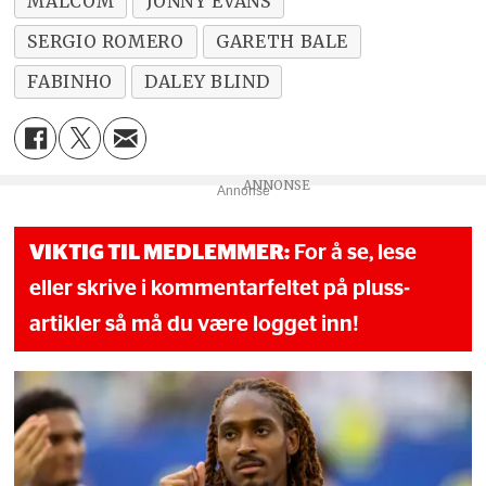
MALCOM
JONNY EVANS
SERGIO ROMERO
GARETH BALE
FABINHO
DALEY BLIND
Annonse
VIKTIG TIL MEDLEMMER:
For å se, lese
eller skrive i kommentarfeltet på pluss-
artikler så må du være logget inn!