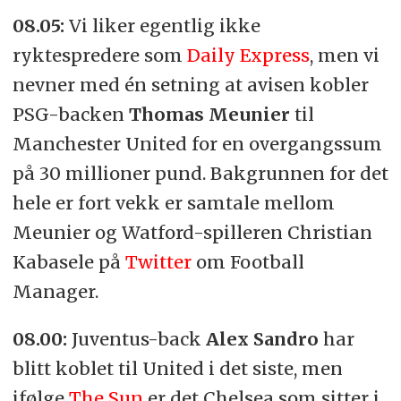
08.05:
Vi liker egentlig ikke
ryktespredere som
Daily Express
, men vi
nevner med én setning at avisen kobler
PSG-backen
Thomas Meunier
til
Manchester United for en overgangssum
på 30 millioner pund. Bakgrunnen for det
hele er fort vekk er samtale mellom
Meunier og Watford-spilleren Christian
Kabasele på
Twitter
om Football
Manager.
08.00:
Juventus-back
Alex Sandro
har
blitt koblet til United i det siste, men
ifølge
The Sun
er det Chelsea som sitter i