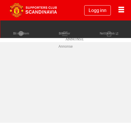
Logg inn
Bli medlem
Billetter
Nettbutikk
Annonse