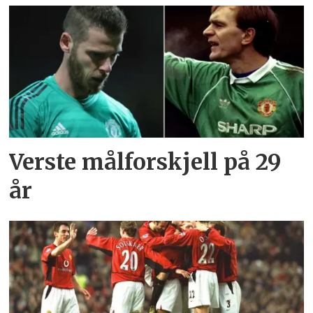
Verste målforskjell på 29
år