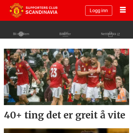
Logg inn
Bli medlem
Billetter
Nettbutikk
Tag:
statistikk
40+ ting det er greit å vite