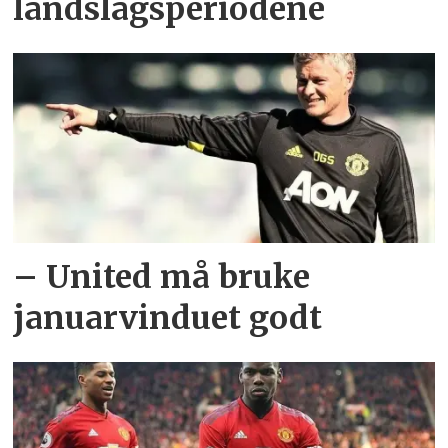
landslagsperiodene
– United må bruke
januarvinduet godt