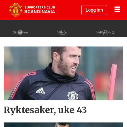
Logg inn
Bli medlem
Billetter
Nettbutikk
Tag:
marco
reus
Ryktesaker, uke 43