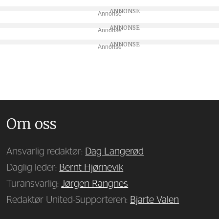
Annonse
Annonse
Annonse
Om oss
Ansvarlig redaktør:
Dag Langerød
Daglig leder:
Bernt Hjørnevik
Turansvarlig:
Jørgen Rangnes
Redaktør United-Supporteren:
Bjarte Valen