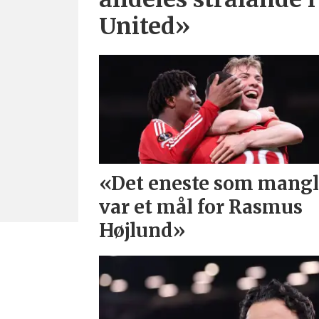
United»
«Det eneste som mangl
var et mål for Rasmus
Højlund»