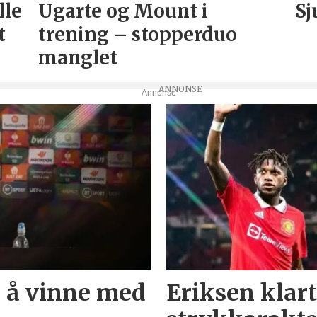
lle
Ugarte og Mount i
Sj
t
trening – stopperduo
manglet
Annonse
r å vinne med
Eriksen klart