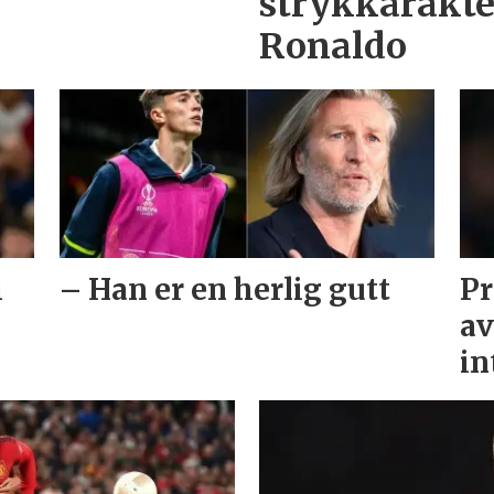
strykkarakter
Ronaldo
i
– Han er en herlig gutt
Pr
av
in