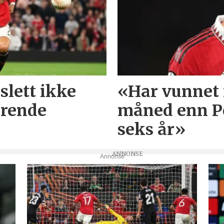
slett ikke
«Har vunnet f
ørende
måned enn P
seks år»
Annonse