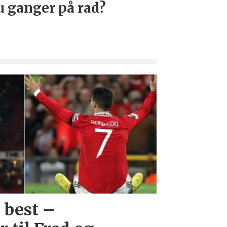
u ganger på rad?
 best –