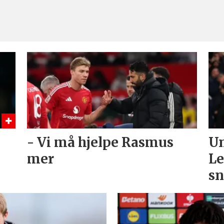
- Vi må hjelpe Rasmus
Un
mer
Le
sn