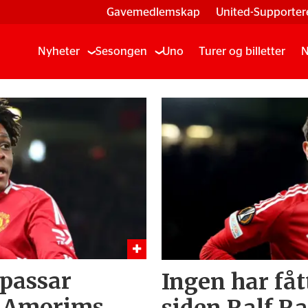
Gavemedlemskap
United-Supporter
Nyheter
Sesongen
Uno
Turer og billetter
N
 passar
Ingen har fåt
 i Amorims
siden Ralf R