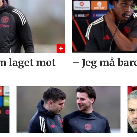
m laget mot
– Jeg må bare