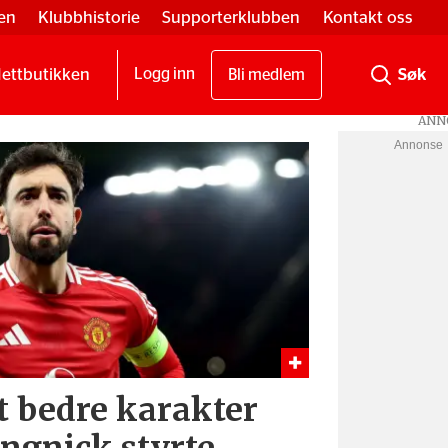
en
Klubbhistorie
Supporterklubben
Kontakt oss
ettbutikken
Logg inn
Bli medlem
Annonse
t bedre karakter
angnick styrte