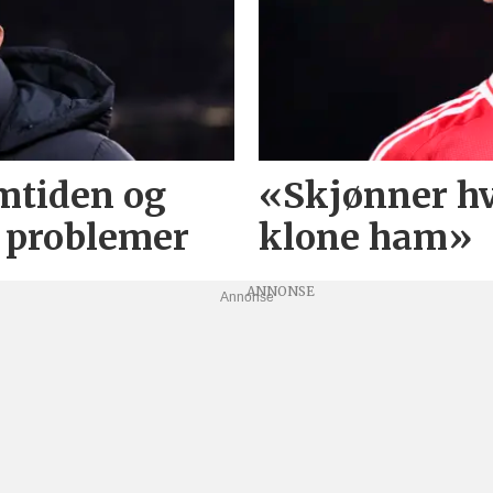
remtiden og
«Skjønner hv
s problemer
klone ham»
Annonse