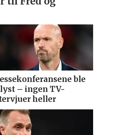
 til Fred og
essekonferansene ble
lyst – ingen TV-
tervjuer heller