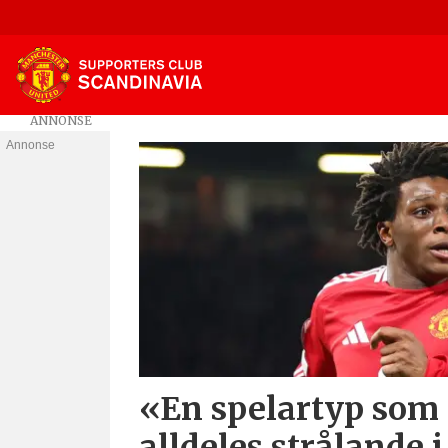
Annonse
Tag:
united
v
real
sociedad
«En spelartyp som
alldeles strålande