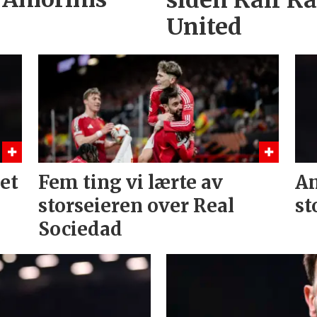
United
et
Fem ting vi lærte av
Am
storseieren over Real
st
Sociedad