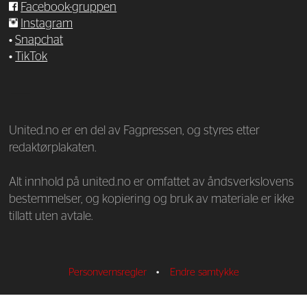
Facebook-gruppen
Instagram
•
Snapchat
•
TikTok
—
United.no er en del av Fagpressen, og styres etter
redaktørplakaten.
Alt innhold på united.no er omfattet av åndsverkslovens
bestemmelser, og kopiering og bruk av materiale er ikke
tillatt uten avtale.
Personvernsregler
•
Endre samtykke