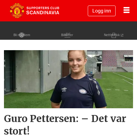
Logg inn
Bli medlem
Billetter
Nettbutikk
Tag:
vålerenga
v
united
Guro Pettersen: – Det var
stort!