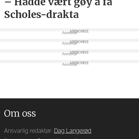
– Hadde vært gøy å få
Scholes-drakta
Annonse
Annonse
Annonse
Annonse
Om oss
Ansvarlig redaktør:
Dag Langerød