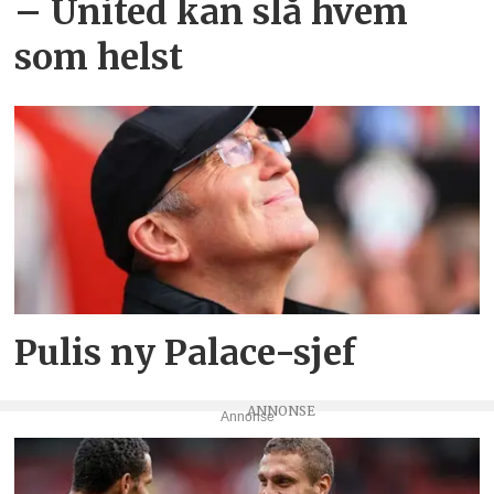
– United kan slå hvem
som helst
Pulis ny Palace-sjef
Annonse