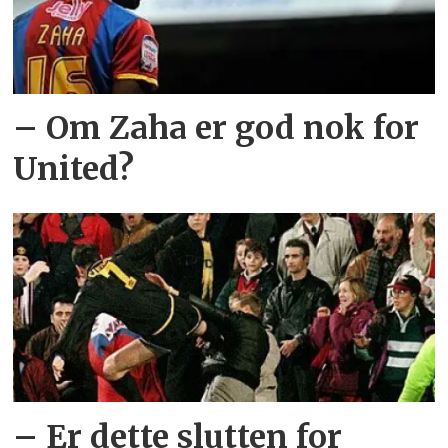
– Om Zaha er god nok for
United?
– Er dette slutten for