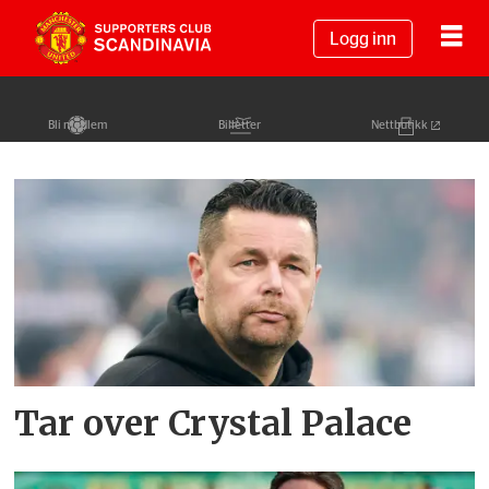
Logg inn
Bli medlem
Billetter
Nettbutikk
Tag:
crystal
palace
Tar over Crystal Palace