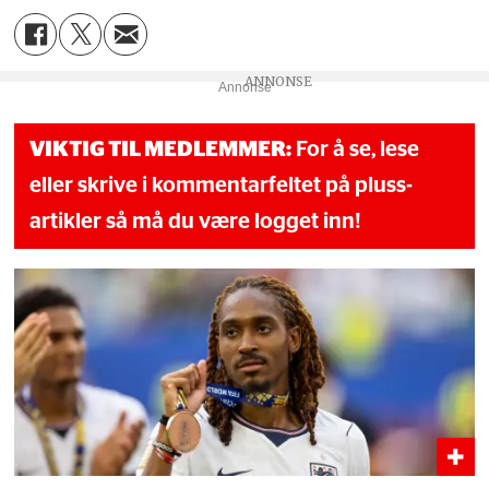
Annonse
VIKTIG TIL MEDLEMMER:
For å se, lese
eller skrive i kommentarfeltet på pluss-
artikler så må du være logget inn!