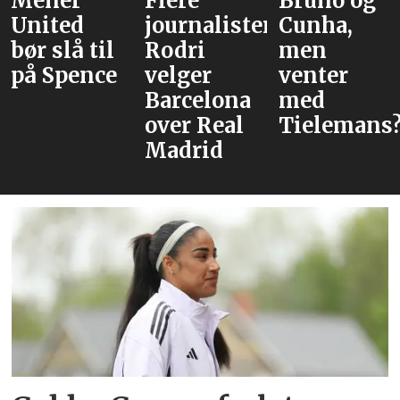
Mener
Flere
Bruno og
United
journalister:
Cunha,
bør slå til
Rodri
men
på Spence
velger
venter
Barcelona
med
over Real
Tielemans
Madrid