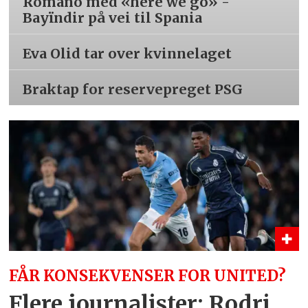
Romano med «here we go» -
Bayïndir på vei til Spania
Eva Olid tar over kvinnelaget
Braktap for reservepreget PSG
FÅR KONSEKVENSER FOR UNITED?
Flere journalister: Rodri