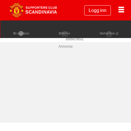
Logg inn
Bli medlem
Billetter
Nettbutikk
Annonse