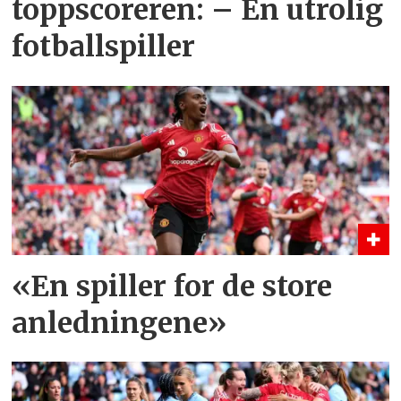
toppscoreren: – En utrolig
fotballspiller
«En spiller for de store
anledningene»