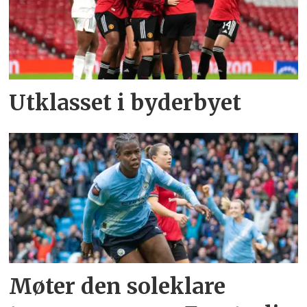
Utklasset i byderbyet
Møter den soleklare