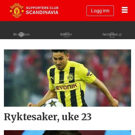
Logg inn
Bli medlem
Billetter
Nettbutikk
Tag:
ron
vlaar
Ryktesaker, uke 23