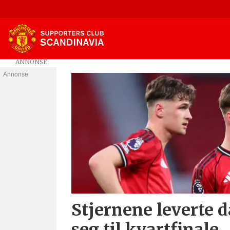
Annonse
Tag:
premier
league
2
Stjernene leverte d
seg til kvartfinale