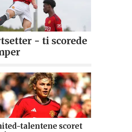
tsetter - ti scorede
mper
ited-talentene scoret