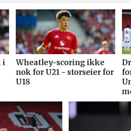
 i
Wheatley-scoring ikke
D
nok for U21 - storseier for
fo
U18
Un
mo