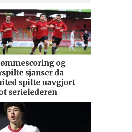
rømmescoring og
rspilte sjanser da
ited spilte uavgjort
t serielederen