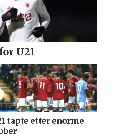
for U21
1 tapte etter enorme
bber