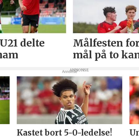
U21 delte
Målfesten for
lham
mål på to ka
Annonse
Kastet bort 5-0-ledelse!
Un