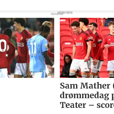
Annonse
Sam Mather 
drømmedag 
Teater – scor