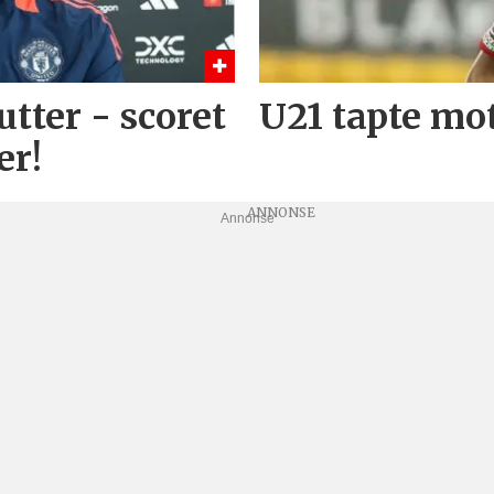
utter - scoret
U21 tapte mo
er!
Annonse