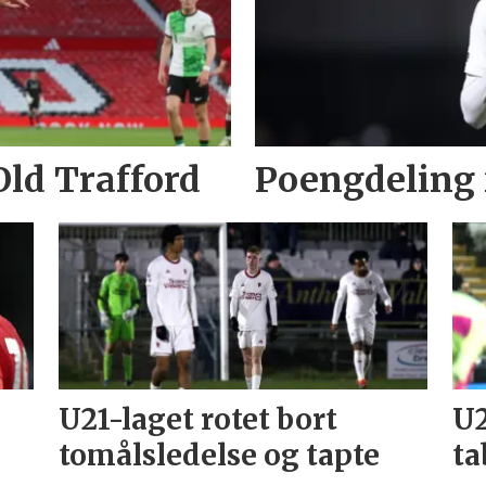
Old Trafford
Poengdeling 
U21-laget rotet bort
U2
tomålsledelse og tapte
ta