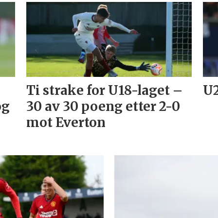
Ti strake for U18-laget –
U2
og
30 av 30 poeng etter 2-0
mot Everton