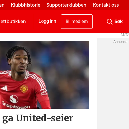
en
Klubbhistorie
Supporterklubben
Kontakt oss
ettbutikken
Logg inn
Bli medlem
Annonse
ga United-seier