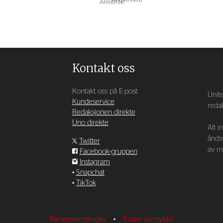
Annonse
Kontakt oss
Kontakt oss på E-post:
Unite
Kundeservice
redak
Redaksjonen direkte
Uno direkte
Alt i
ånds
Twitter
av ma
Facebook-gruppen
Instagram
•
Snapchat
•
TikTok
Personvernsregler
•
Endre samtykke