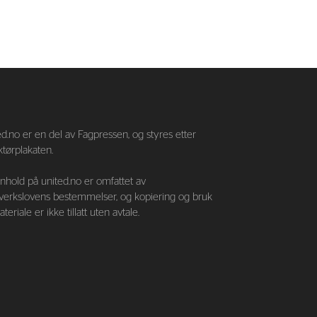
—
d.no er en del av Fagpressen, og styres etter
tørplakaten.
nnhold på united.no er omfattet av
verkslovens bestemmelser, og kopiering og bruk
teriale er ikke tillatt uten avtale.