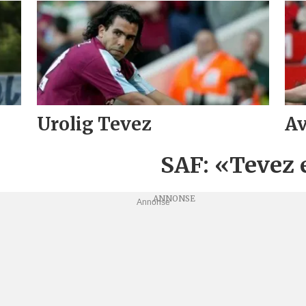
Urolig Tevez
Av
SAF: «Tevez 
Annonse