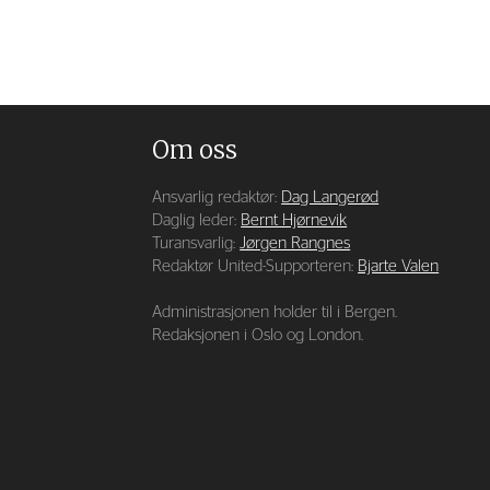
Om oss
Ansvarlig redaktør:
Dag Langerød
Daglig leder:
Bernt Hjørnevik
Turansvarlig:
Jørgen Rangnes
Redaktør United-Supporteren:
Bjarte Valen
Administrasjonen holder til i Bergen.
Redaksjonen i Oslo og London.