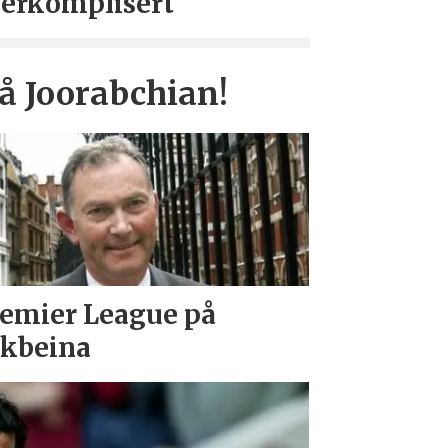
erkomplisert
å Joorabchian!
emier League på
kbeina