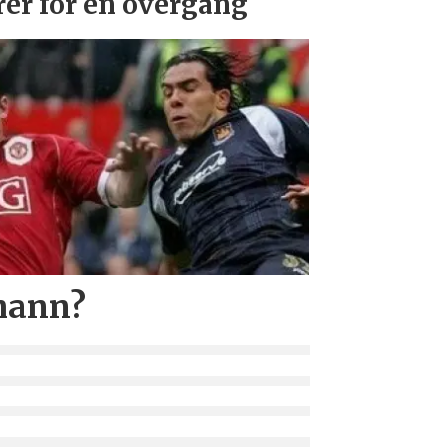
rer for en overgang
mann?