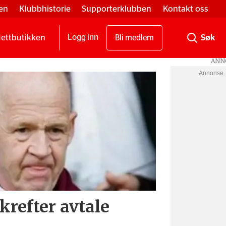
en
Klubbhistorie
Supporterklubben
Kontakt oss
ettbutikken
Logg inn
Bli medlem
Annonse
refter avtale