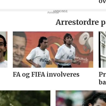
ov
Annonse
Arrestordre p
FA og FIFA involveres
Pr
ba