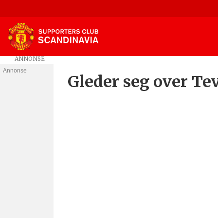
Annonse
Tag:
Gleder seg over Te
tevez-
saken