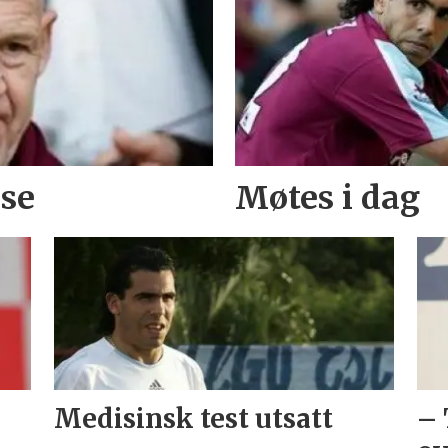
lse
Møtes i dag
Medisinsk test utsatt
– 