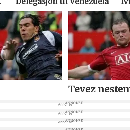
t
Delegasjon til Venezuela
Iv
Tevez neste
Annonse
Annonse
Annonse