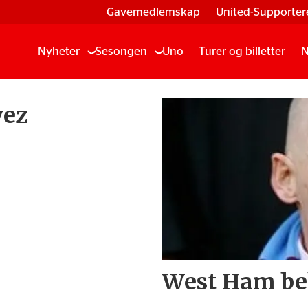
Gavemedlemskap
United-Supporter
Nyheter
Sesongen
Uno
Turer og billetter
N
vez
West Ham bek