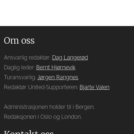
Om oss
Ansvarlig redaktør:
Dag Langerød
Daglig leder:
Bernt Hjørnevik
Turansvarlig:
Jørgen Rangnes
Redaktør United-Supporteren:
Bjarte Valen
Administrasjonen holder til i Bergen.
Redaksjonen i Oslo og London.