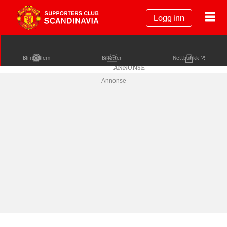
Logg inn
Bli medlem
Billetter
Nettbutikk
Annonse