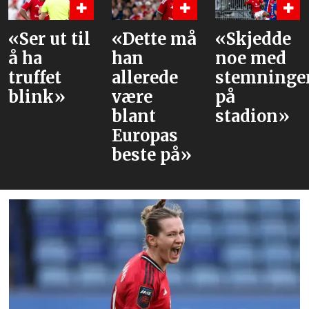
Ser ut til
«Dette må
«Skjedde
D
 ha
han
noe med
P
ruffet
allerede
stemningen
s
link»
være
på
U
blant
stadion»
t
Europas
m
beste på»