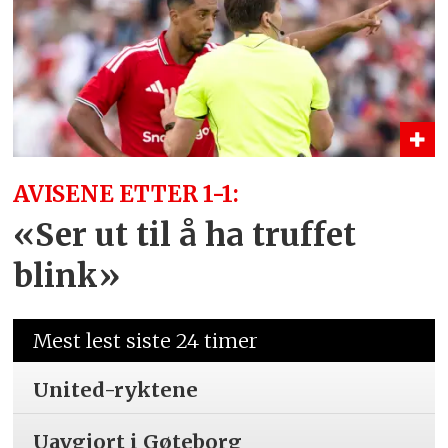
AVISENE ETTER 1-1:
«Ser ut til å ha truffet
blink»
Mest lest siste 24 timer
United-ryktene
Uavgjort i Gøteborg