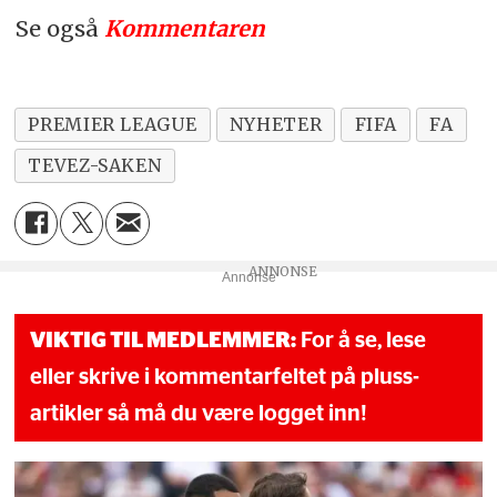
Se også
Kommentaren
PREMIER LEAGUE
NYHETER
FIFA
FA
TEVEZ-SAKEN
Annonse
VIKTIG TIL MEDLEMMER:
For å se, lese
eller skrive i kommentarfeltet på pluss-
artikler så må du være logget inn!