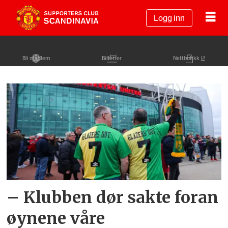
Logg inn
Bli medlem
Billetter
Nettbutikk
Tag:
glazersout
– Klubben dør sakte foran
øynene våre