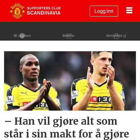
Logg inn
Bli medlem
Billetter
Nettbutikk
Tag:
craig
cathcart
– Han vil gjøre alt som
står i sin makt for å gjøre