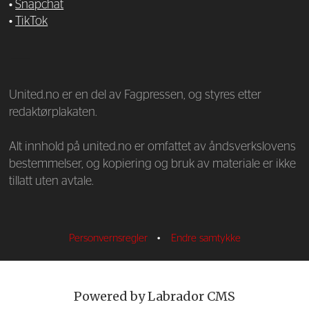
•
Snapchat
•
TikTok
—
United.no er en del av Fagpressen, og styres etter
redaktørplakaten.
Alt innhold på united.no er omfattet av åndsverkslovens
bestemmelser, og kopiering og bruk av materiale er ikke
tillatt uten avtale.
Personvernsregler
•
Endre samtykke
Powered by Labrador CMS