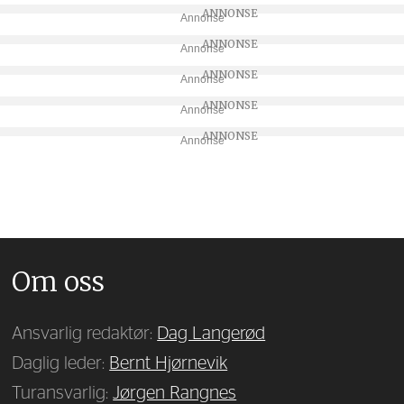
Annonse
Annonse
Annonse
Annonse
Annonse
Om oss
Ansvarlig redaktør:
Dag Langerød
Daglig leder:
Bernt Hjørnevik
Turansvarlig:
Jørgen Rangnes