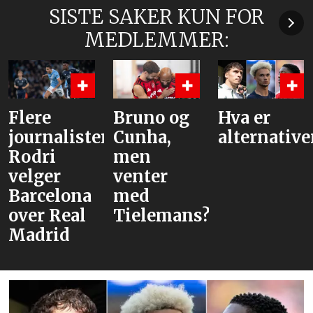
SISTE SAKER KUN FOR
MEDLEMMER:
Flere
Bruno og
Hva er
journalister:
Cunha,
alternativ
Rodri
men
velger
venter
Barcelona
med
over Real
Tielemans?
Madrid