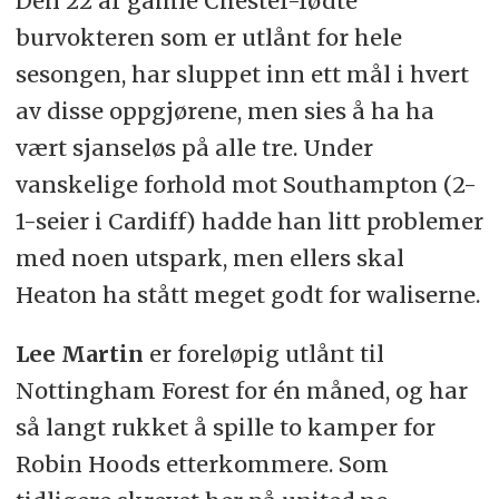
Den 22 år gamle Chester-fødte
burvokteren som er utlånt for hele
sesongen, har sluppet inn ett mål i hvert
av disse oppgjørene, men sies å ha ha
vært sjanseløs på alle tre. Under
vanskelige forhold mot Southampton (2-
1-seier i Cardiff) hadde han litt problemer
med noen utspark, men ellers skal
Heaton ha stått meget godt for waliserne.
Lee Martin
er foreløpig utlånt til
Nottingham Forest for én måned, og har
så langt rukket å spille to kamper for
Robin Hoods etterkommere. Som