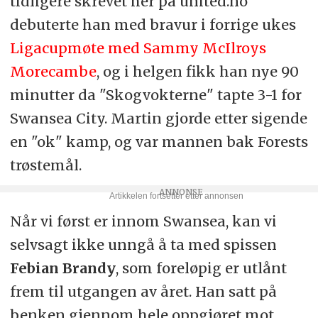
tidligere skrevet her på united.no
debuterte han med bravur i forrige ukes
Ligacupmøte med Sammy McIlroys
Morecambe
, og i helgen fikk han nye 90
minutter da "Skogvokterne" tapte 3-1 for
Swansea City. Martin gjorde etter sigende
en "ok" kamp, og var mannen bak Forests
trøstemål.
Når vi først er innom Swansea, kan vi
selvsagt ikke unngå å ta med spissen
Febian Brandy
, som foreløpig er utlånt
frem til utgangen av året. Han satt på
benken gjennom hele oppgjøret mot