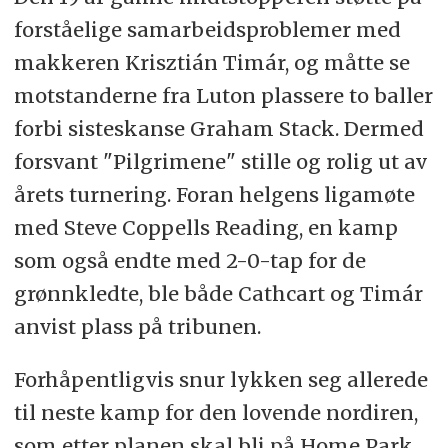
forståelige samarbeidsproblemer med
makkeren Krisztián Timár, og måtte se
motstanderne fra Luton plassere to baller
forbi sisteskanse Graham Stack. Dermed
forsvant "Pilgrimene" stille og rolig ut av
årets turnering. Foran helgens ligamøte
med Steve Coppells Reading, en kamp
som også endte med 2-0-tap for de
grønnkledte, ble både Cathcart og Timár
anvist plass på tribunen.
Forhåpentligvis snur lykken seg allerede
til neste kamp for den lovende nordiren,
som etter planen skal bli på Home Park