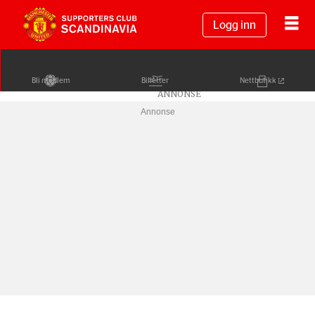
Logg inn
Bli medlem
Billetter
Nettbutikk
Annonse