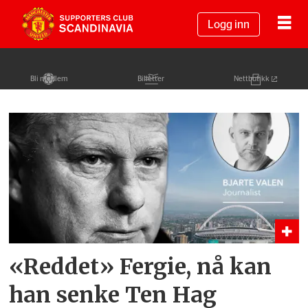
Logg inn
Bli medlem
Billetter
Nettbutikk
Tag:
mark
robins
«Reddet» Fergie, nå kan
han senke Ten Hag