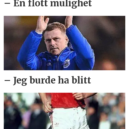
– En flott mulighet
– Jeg burde ha blitt