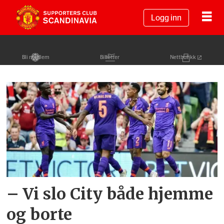
Logg inn
Bli medlem
Billetter
Nettbutikk
Tag:
liverpool-
fansen
– Vi slo City både hjemme
og borte