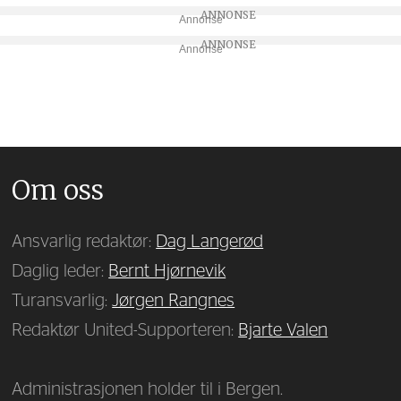
Annonse
Annonse
Om oss
Ansvarlig redaktør:
Dag Langerød
Daglig leder:
Bernt Hjørnevik
Turansvarlig:
Jørgen Rangnes
Redaktør United-Supporteren:
Bjarte Valen
Administrasjonen holder til i Bergen.