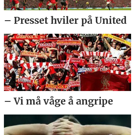
– Presset hviler på United
– Vi må våge å angripe