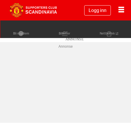
Logg inn
Bli medlem
Billetter
Nettbutikk
Annonse