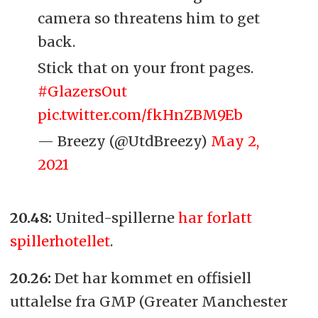
camera so threatens him to get
back.
Stick that on your front pages.
#GlazersOut
pic.twitter.com/fkHnZBM9Eb
— Breezy (@UtdBreezy)
May 2,
2021
20.48:
United-spillerne
har forlatt
spillerhotellet
.
20.26:
Det har kommet en offisiell
uttalelse fra GMP (Greater Manchester