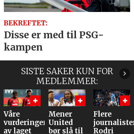
BEKREFTET:
Disse er med til PSG-
kampen
SISTE SAKER KUN FOR
MEDLEMMER:
Mener
Flere
Bruno og
r
United
journalister:
Cunha,
bør slå til
Rodri
men