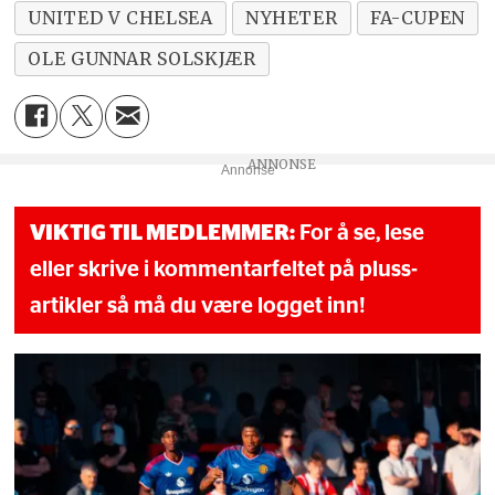
UNITED V CHELSEA
NYHETER
FA-CUPEN
OLE GUNNAR SOLSKJÆR
Annonse
VIKTIG TIL MEDLEMMER:
For å se, lese
eller skrive i kommentarfeltet på pluss-
artikler så må du være logget inn!