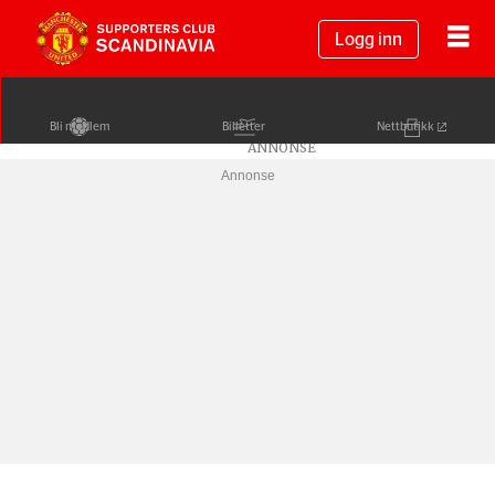
Logg inn
Bli medlem
Billetter
Nettbutikk
Annonse