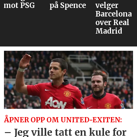
på Spence
velger
venter
Barcelona
med
over Real
Tielemans
Madrid
ÅPNER OPP OM UNITED-EXITEN:
– Jeg ville tatt en kule for