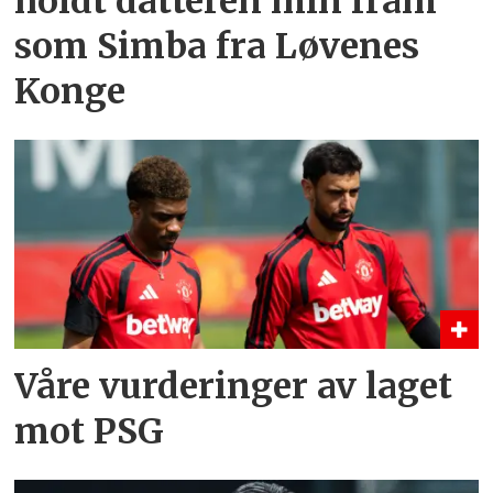
holdt datteren min fram
som Simba fra Løvenes
Konge
Våre vurderinger av laget
mot PSG