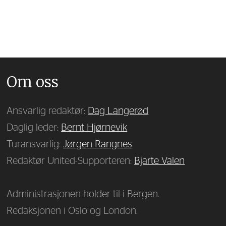
Om oss
Ansvarlig redaktør:
Dag Langerød
Daglig leder:
Bernt Hjørnevik
Turansvarlig:
Jørgen Rangnes
Redaktør United-Supporteren:
Bjarte Valen
Administrasjonen holder til i Bergen.
Redaksjonen i Oslo og London.