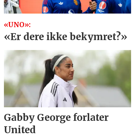
«UNO»:
«Er dere ikke bekymret?»
Gabby George forlater
United