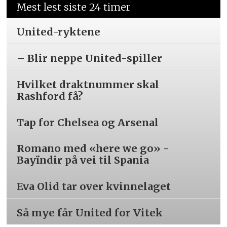
Mest lest siste 24 timer
United-ryktene
– Blir neppe United-spiller
Hvilket draktnummer skal
Rashford få?
Tap for Chelsea og Arsenal
Romano med «here we go» -
Bayïndir på vei til Spania
Eva Olid tar over kvinnelaget
Så mye får United for Vitek