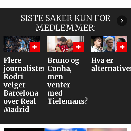
SISTE SAKER KUN FOR
MEDLEMMER:
re
Bruno og
Hva er
– 
rnalister:
Cunha,
alternativene?
for
dri
men
ger
venter
rcelona
med
r Real
Tielemans?
drid