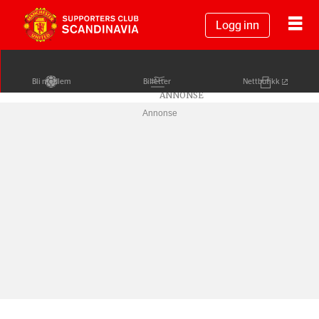
Logg inn
Bli medlem
Billetter
Nettbutikk
Annonse