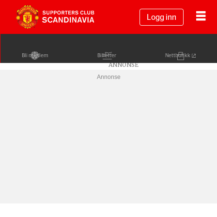
Logg inn
Bli medlem
Billetter
Nettbutikk
Annonse