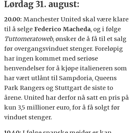
Lørdag 31. august:
20.00:
Manchester United skal være klare
til å selge
Federico Macheda
, og i følge
Tuttomeratoweb
, ønsker de å få til et salg
før overgangsvinduet stenger. Foreløpig
har ingen kommet med seriøse
henvendelser for å kjøpe italieneren som
har vært utlånt til Sampdoria, Queens
Park Rangers og Stuttgart de siste to
årene. United har derfor nå satt en pris på
kun 3,5 millioner euro, for å få solgt før
vinduet stenger.
19.40:
I følge spanske meider er kan