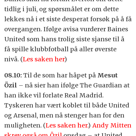
tidlig i juli, og spørsmålet er om dette
lekkes nå i et siste desperat forsøk på å få
overgangen. Ifølge avisa vurderer Baines
United som hans trolig siste sjanse til å
få spille klubbfotball på aller øverste
nivå. (
Les saken her
)
08.10:
Til de som har håpet på
Mesut
Özil
– nå sier han ifølge The Guardian at
han ikke vil forlate Real Madrid.
Tyskeren har vært koblet til både United
og Arsenal, men nå stenger han for den
muligheten. (
Les saken her.
)
Andy Mitten
skrev også om Özil
onsdag – at United