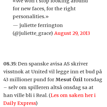
«We won’t stop looking around
for new faces, for the right
personalities.»
— juliette ferrington
(@juliette_grace)
August 29, 2013
08.35:
Den spanske avisa AS skriver
visstnok at United vil legge inn et bud på
43 millioner pund for
Mesut Özil
torsdag
– selv om spilleren altså onsdag sa at
han ville bli i Real. (
Les om saken her i
Daily Express
)