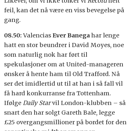
Likevel; om vi ikke tolker vi
Record
helt
feil, kan det nå være en viss bevegelse på
gang.
08.50:
Valencias
Ever Banega
har lenge
hatt en stor beundrer i David Moyes, noe
som naturlig nok har ført til
spekulasjoner om at United-manageren
ønsker å hente ham til Old Trafford. Nå
ser det imidlertid ut til at han i så fall vil
få hard konkurranse fra Tottenham.
Ifølge
Daily Star
vil London-klubben – så
snart den har solgt Gareth Bale, legge
£25 overgangsmillioner på bordet for den