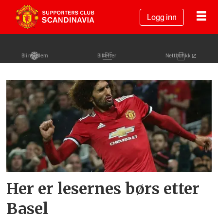
Logg inn
Bli medlem
Billetter
Nettbutikk
Tag:
united
v
basel
Her er lesernes børs etter
Basel