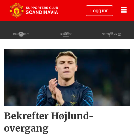
Logg inn
Bli medlem
Billetter
Nettbutikk
Tag:
rasmus
højlund
Bekrefter Højlund-
overgang