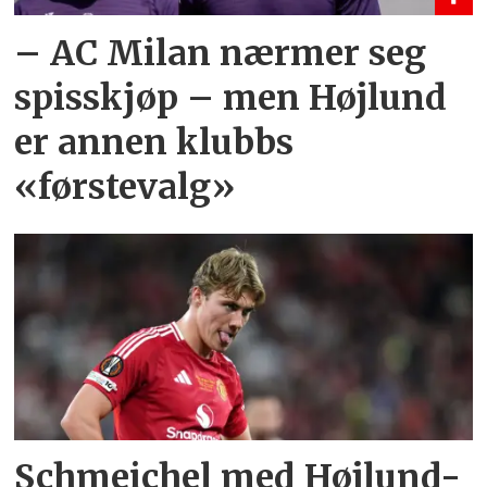
– AC Milan nærmer seg
spisskjøp – men Højlund
er annen klubbs
«førstevalg»
Schmeichel med Højlund-