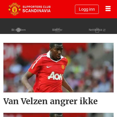
Logg inn
Bli medlem
Billetter
Nettbutikk
Tag:
gyliano
van
velzen
Van Velzen angrer ikke