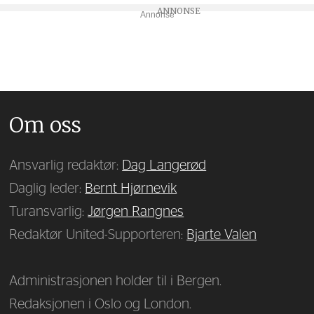
Annonse
Om oss
Ansvarlig redaktør:
Dag Langerød
Daglig leder:
Bernt Hjørnevik
Turansvarlig:
Jørgen Rangnes
Redaktør United-Supporteren:
Bjarte Valen
Administrasjonen holder til i Bergen.
Redaksjonen i Oslo og London.