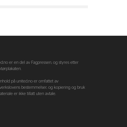
—
d.no er en del av Fagpressen, og styres etter
tørplakaten.
nnhold på united.no er omfattet av
verkslovens bestemmelser, og kopiering og bruk
teriale er ikke tillatt uten avtale.