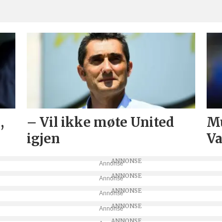
,
– Vil ikke møte United
Mu
igjen
Va
Annonse
Annonse
Annonse
Annonse