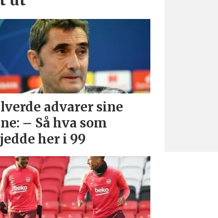
lverde advarer sine
ne: – Så hva som
jedde her i 99