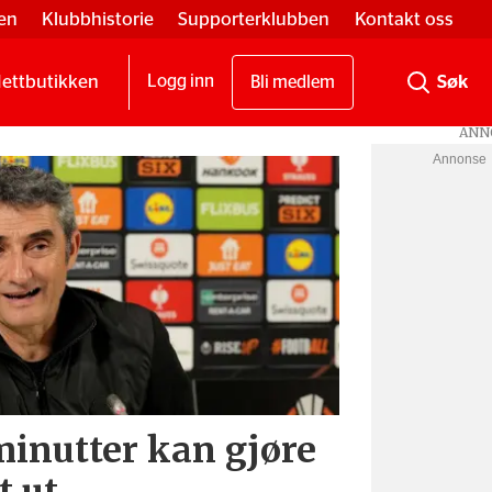
en
Klubbhistorie
Supporterklubben
Kontakt oss
ettbutikken
Logg inn
Bli medlem
Annonse
minutter kan gjøre
t ut