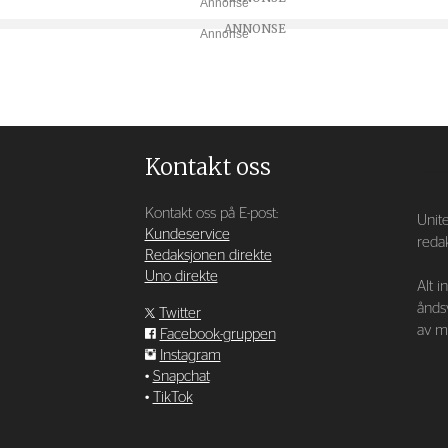
Annonse
Annonse
Kontakt oss
Kontakt oss på E-post:
Unite
Kundeservice
redak
Redaksjonen direkte
Uno direkte
Alt i
ånds
Twitter
av ma
Facebook-gruppen
Instagram
•
Snapchat
•
TikTok