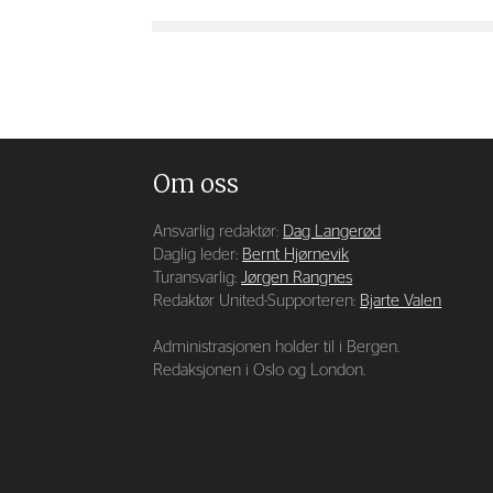
Om oss
Ansvarlig redaktør:
Dag Langerød
Daglig leder:
Bernt Hjørnevik
Turansvarlig:
Jørgen Rangnes
Redaktør United-Supporteren:
Bjarte Valen
Administrasjonen holder til i Bergen.
Redaksjonen i Oslo og London.