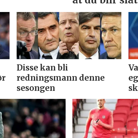
Disse kan bli
Va
ør
redningsmann denne
eg
sesongen
sk