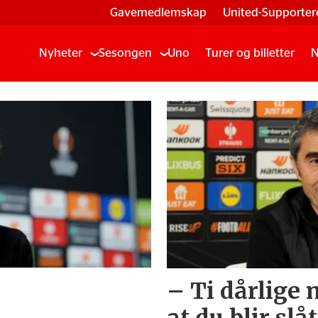
Gavemedlemskap
United-Supporter
Nyheter
Sesongen
Uno
Turer og billetter
N
– Ti dårlige 
at du blir slåt