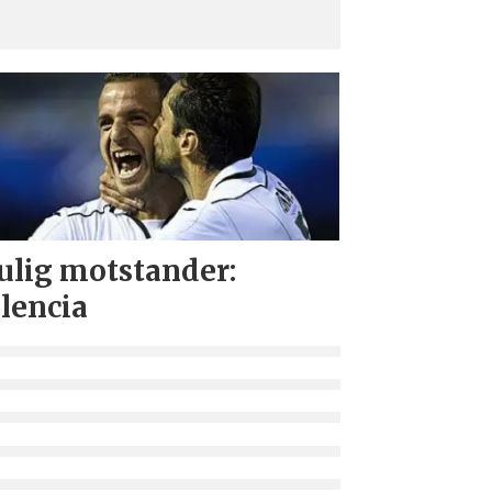
lig motstander:
lencia