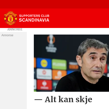
Annonse
Tag:
ernesto
valverde
— Alt kan skje