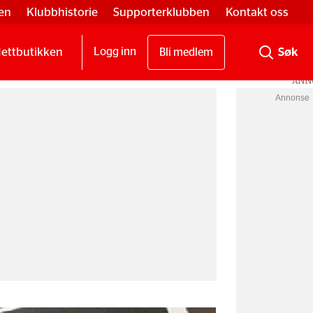
en
Klubbhistorie
Supporterklubben
Kontakt oss
ettbutikken
Logg inn
Bli medlem
Annonse