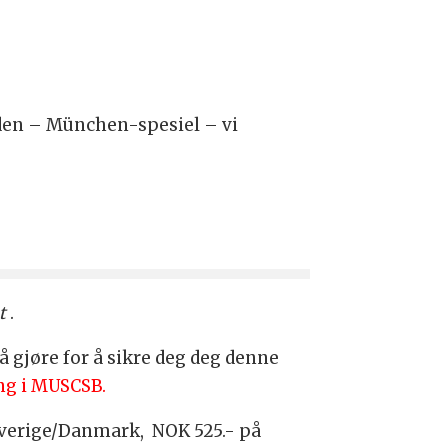
iden – München-spesiel – vi
t
.
å gjøre for å sikre deg deg denne
ng i MUSCSB.
 Sverige/Danmark, NOK 525.- på