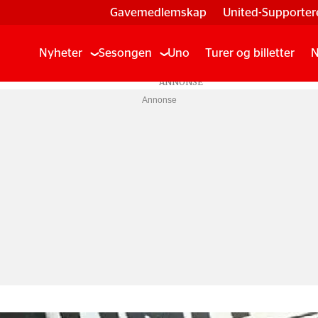
Gavemedlemskap
United-Supporter
Nyheter
Sesongen
Uno
Turer og billetter
N
Annonse