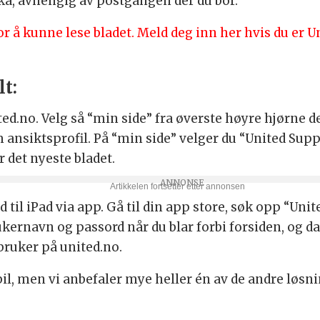
ka, avhengig av postgangen der du bor.
å kunne lese bladet. Meld deg inn her hvis du er Un
lt:
d.no. Velg så “min side” fra øverste høyre hjørne de
om ansiktsprofil. På “min side” velger du “United Sup
 det nyeste bladet.
 til iPad via app. Gå til din app store, søk opp “Uni
ukernavn og passord når du blar forbi forsiden, og 
ruker på united.no.
il, men vi anbefaler mye heller én av de andre løsn