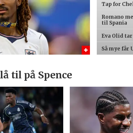
Tap for Che
Romano med
til Spania
Eva Olid ta
Så mye får 
å til på Spence