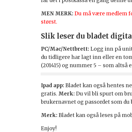
får det i postkassa en gang denne u
MEN MERK:
Du må være medlem for 
størst.
Slik leser du bladet digita
PC/Mac/Nettbrett:
Logg inn på unite
du tidligere har lagt inn eller en t
(201415) og nummer 5 – som altså er
Ipad app:
Bladet kan også hentes ned
gratis.
Merk:
Du vil bli spurt om br
brukernavnet og passordet som du b
Merk:
Bladet kan også leses på mob
Enjoy!