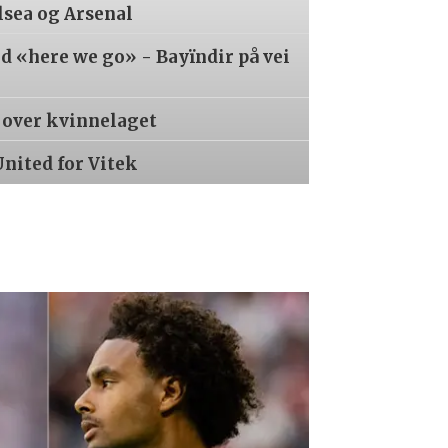
lsea og Arsenal
 «here we go» - Bayïndir på vei
r over kvinnelaget
United for Vitek