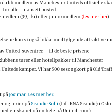
u da bli medlem av Manchester Uniteds offisielle sk
 for alle – uansett bosted.
iemedlem (99,- kr) eller juniormedlem
(les mer her
).
ivelsene kan vi også lokke med følgende attraktive 
av United-suvenirer – til de beste prisene!
klubbens turer eller hotellpakker til Manchester
il Uniteds kamper. Vi har 500 sesongkort på Old Traffo
nt på
Josimar
. Les mer her.
er og ferier på
Scandic Solli
(tidl. KNA Scandic) i Osl
n medlemskapet på en helg på United-rom.)