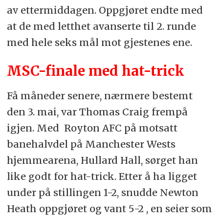
av ettermiddagen. Oppgjøret endte med
at de med letthet avanserte til 2. runde
med hele seks mål mot gjestenes ene.
MSC-finale med hat-trick
Få måneder senere, nærmere bestemt
den 3. mai, var Thomas Craig frempå
igjen. Med Royton AFC på motsatt
banehalvdel på Manchester Wests
hjemmearena, Hullard Hall, sørget han
like godt for hat-trick. Etter å ha ligget
under på stillingen 1-2, snudde Newton
Heath oppgjøret og vant 5-2 , en seier som