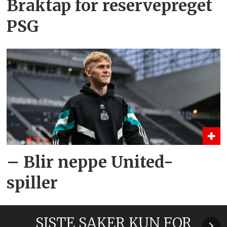
Braktap for reservepreget
PSG
– Blir neppe United-
spiller
SISTE SAKER KUN FOR