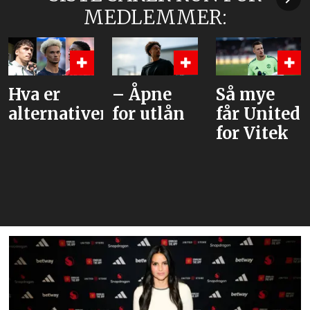
MEDLEMMER:
Hva er
– Åpne
Så mye
alternativene?
for utlån
får United
for Vitek