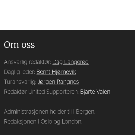
Om oss
Ansvarlig redaktør:
Dag Langerød
Daglig leder:
Bernt Hjørnevik
Turansvarlig:
Jørgen Rangnes
Redaktør United-Supporteren:
Bjarte Valen
Administrasjonen holder til i Bergen.
Redaksjonen i Oslo og London.