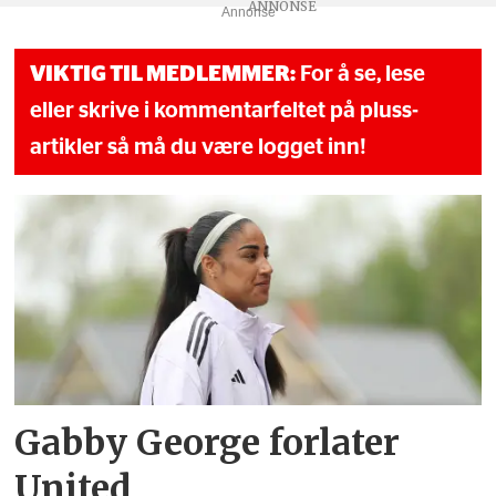
Annonse
VIKTIG TIL MEDLEMMER:
For å se, lese
eller skrive i kommentarfeltet på pluss-
artikler så må du være logget inn!
Gabby George forlater
United