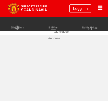
Logg inn
Bli medlem
Billetter
Nettbutikk
Annonse