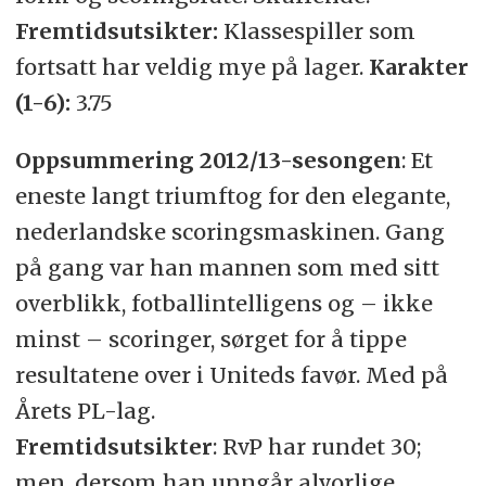
Fremtidsutsikter:
Klassespiller som
fortsatt har veldig mye på lager.
Karakter
(1-6):
3.75
Oppsummering 2012/13-sesongen
: Et
eneste langt triumftog for den elegante,
nederlandske scoringsmaskinen. Gang
på gang var han mannen som med sitt
overblikk, fotballintelligens og – ikke
minst – scoringer, sørget for å tippe
resultatene over i Uniteds favør. Med på
Årets PL-lag.
Fremtidsutsikter
: RvP har rundet 30;
men, dersom han unngår alvorlige