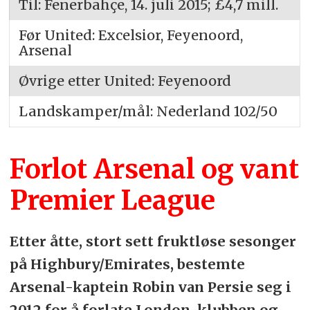
Til: Fenerbahçe, 14. juli 2015; £4,7 mill.
Før United: Excelsior, Feyenoord,
Arsenal
Øvrige etter United: Feyenoord
Landskamper/mål: Nederland 102/50
Forlot Arsenal og vant
Premier League
Etter åtte, stort sett fruktløse sesonger
på Highbury/Emirates, bestemte
Arsenal-kaptein Robin van Persie seg i
2012 for å forlate London-klubben og