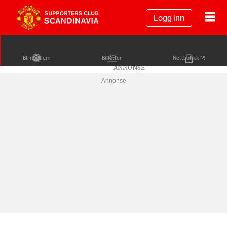
Logg inn
Bli medlem
Billetter
Nettbutikk
Annonse