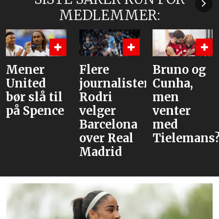
MEDLEMMER:
Flere
Bruno og
Hva er
journalister:
Cunha,
alternative
Rodri
men
velger
venter
Barcelona
med
over Real
Tielemans?
Madrid