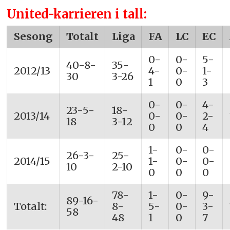
United-karrieren i tall:
Sesong
Totalt
Liga
FA
LC
EC
0-
0-
5-
40-8-
35-
2012/13
4-
0-
1-
30
3-26
1
0
3
0-
0-
4-
23-5-
18-
2013/14
0-
0-
2-
18
3-12
0
0
4
1-
0-
0-
26-3-
25-
2014/15
1-
0-
0-
10
2-10
0
0
0
78-
1-
0-
9-
89-16-
Totalt:
8-
5-
0-
3-
58
48
1
0
7