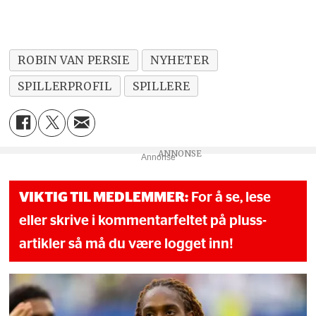
ROBIN VAN PERSIE
NYHETER
SPILLERPROFIL
SPILLERE
Annonse
VIKTIG TIL MEDLEMMER:
For å se, lese
eller skrive i kommentarfeltet på pluss-
artikler så må du være logget inn!