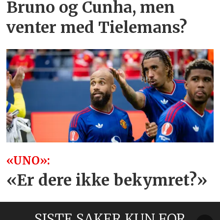
Bruno og Cunha, men
venter med Tielemans?
«UNO»:
«Er dere ikke bekymret?»
SISTE SAKER KUN FOR