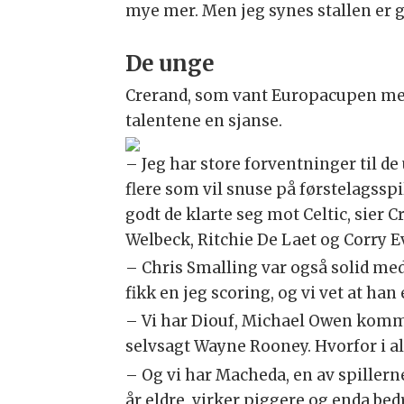
mye mer. Men jeg synes stallen er 
De unge
Crerand, som vant Europacupen med
talentene en sjanse.
– Jeg har store forventninger til de 
flere som vil snuse på førstelagsspi
godt de klarte seg mot Celtic, sier
Welbeck, Ritchie De Laet og Corry 
– Chris Smalling var også solid me
fikk en jeg scoring, og vi vet at han
– Vi har Diouf, Michael Owen kommer
selvsagt Wayne Rooney. Hvorfor i al
– Og vi har Macheda, en av spillerne
år eldre, virker piggere og enda bed