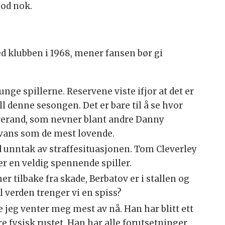
god nok.
 klubben i 1968, mener fansen bør gi
unge spillerne. Reservene viste ifjor at det er
ll denne sesongen. Det er bare til å se hvor
 Crerand, som nevner blant andre Danny
Evans som de mest lovende.
d unntak av straffesituasjonen. Tom Cleverley
 er en veldig spennende spiller.
 tilbake fra skade, Berbatov er i stallen og
l verden trenger vi en spiss?
 jeg venter meg mest av nå. Han har blitt ett
re fysisk rustet. Han har alle forutsetninger