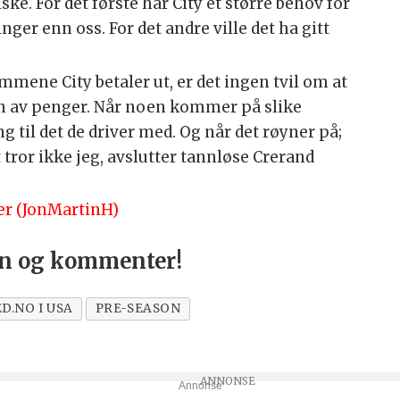
iske. For det første har City et større behov for
ger enn oss. For det andre ville det ha gitt
mene City betaler ut, er det ingen tvil om at
n av penger. Når noen kommer på slike
ng til det de driver med. Og når det røyner på;
t tror ikke jeg, avslutter tannløse Crerand
er (JonMartinH)
nn og kommenter!
D.NO I USA
PRE-SEASON
Annonse