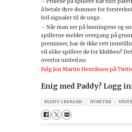
– Prisene på spillere har blitt patet
å betale dyre dommer for forsterknin
feil signaler til de unge.
– Når man ser på lønningene og sum
spillerne melder overgang på grun
premisser, har de ikke rett innstilli
vil slike spillere dø for klubben? De
overfor united.no.
Følg Jon Martin Henriksen på Twitt
Enig med Paddy? Logg i
PADDY CRERAND
NYHETER
UNITE