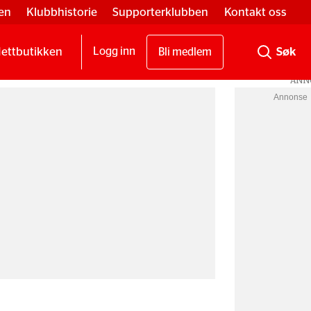
en
Klubbhistorie
Supporterklubben
Kontakt oss
ettbutikken
Logg inn
Bli medlem
Annonse