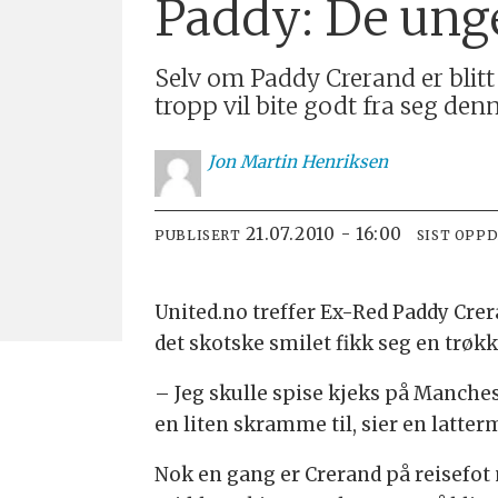
Paddy: De unge
Selv om Paddy Crerand er blitt
tropp vil bite godt fra seg den
Jon
Martin Henriksen
21.07.2010 - 16:00
PUBLISERT
SIST OPP
United.no treffer Ex-Red Paddy Cre
det skotske smilet fikk seg en trøkk 
– Jeg skulle spise kjeks på Manchest
en liten skramme til, sier en latterm
Nok en gang er Crerand på reisefot 