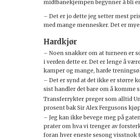
midtbanekjempen begynner å bli en f
– Det er jo dette jeg setter mest pris
med mange mennesker. Det er mye m
Hardkjør
– Noen snakker om at turneen er som
i verden dette er. Det er lenge å vær
kamper og mange, harde treningsøk
– Det er synd at det ikke er større
sist handler det bare om å komme se
Transferrykter preger som alltid Un
prosent bak Sir Alex Fergusons kjøp
– Jeg kan ikke bevege meg på gaten 
prater om hva vi trenger av forsterkn
foran hver eneste sesong visstnok t