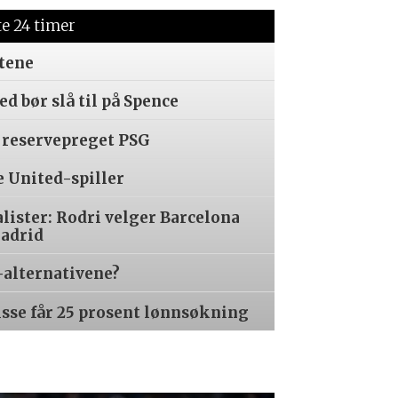
te 24 timer
tene
d bør slå til på Spence
 reservepreget PSG
e United-spiller
alister: Rodri velger Barcelona
Madrid
-alternativene?
isse får 25 prosent lønnsøkning