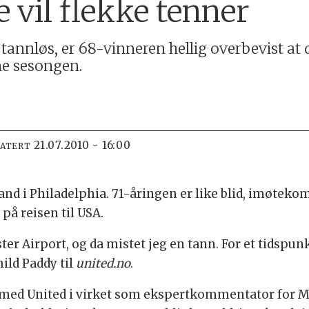
 vil flekke tenner
 tannløs, er 68-vinneren hellig overbevist 
ne sesongen.
21.07.2010 - 16:00
DATERT
rand i Philadelphia. 71-åringen er like blid, imøte
på reisen til USA.
er Airport, og da mistet jeg en tann. For et tidspun
ild Paddy til
united.no
.
med United i virket som ekspertkommentator for MUTV