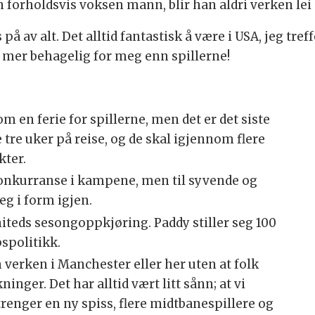
orholdsvis voksen mann, blir han aldri verken lei e
 på av alt. Det alltid fantastisk å være i USA, jeg tre
er behagelig for meg enn spillerne!
 en ferie for spillerne, men det er det siste
e tre uker på reise, og de skal igjennom flere
ter.
 konkurranse i kampene, men til syvende og
g i form igjen.
iteds sesongoppkjøring. Paddy stiller seg 100
spolitikk.
verken i Manchester eller her uten at folk
inger. Det har alltid vært litt sånn; at vi
renger en ny spiss, flere midtbanespillere og