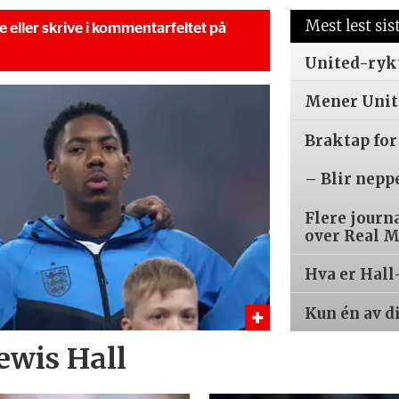
Mest lest sis
se eller skrive i kommentarfeltet på
United-ryk
Mener Unite
Braktap for
– Blir nepp
Flere journ
over Real 
Hva er Hall
Kun én av d
ewis Hall