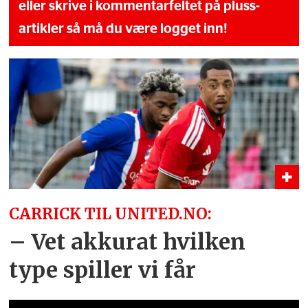
eller skrive i kommentarfeltet på pluss-
artikler så må du være logget inn!
CARRICK TIL UNITED.NO:
– Vet akkurat hvilken
type spiller vi får