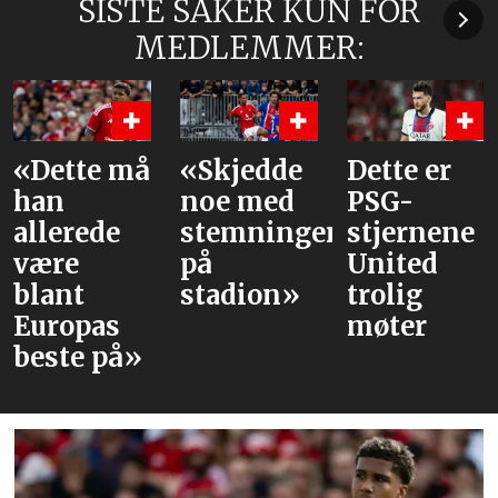
SISTE SAKER KUN FOR
MEDLEMMER:
å
«Skjedde
Dette er
Våre
noe med
PSG-
vurderin
stemningen
stjernene
av laget
på
United
mot PSG
stadion»
trolig
møter
»