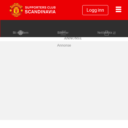
Logg inn
Bli medlem
Billetter
Nettbutikk
Annonse