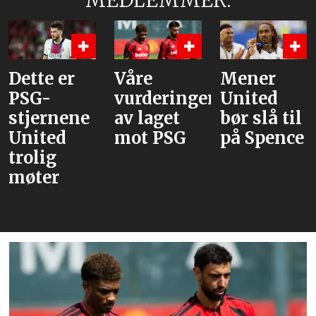
MEDLEMMER:
Dette er
Våre
Mener
PSG-
vurderinger
United
stjernene
av laget
bør slå til
United
mot PSG
på Spence
trolig
møter