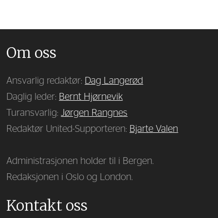
Om oss
Ansvarlig redaktør:
Dag Langerød
Daglig leder:
Bernt Hjørnevik
Turansvarlig:
Jørgen Rangnes
Redaktør United-Supporteren:
Bjarte Valen
Administrasjonen holder til i Bergen.
Redaksjonen i Oslo og London.
Kontakt oss