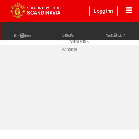
Logg inn
Bli medlem
Billetter
Nettbutikk
Annonse