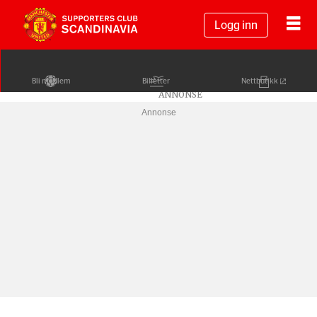
Logg inn
Bli medlem
Billetter
Nettbutikk
Annonse