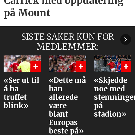
Carrick med oppdatering
på Mount
SISTE SAKER KUN FOR
MEDLEMMER:
«Dette må
«Skjedde
Dette er
han
noe med
PSG-
allerede
stemningen
stjernene
være
på
United
blant
stadion»
trolig
Europas
møter
beste på»