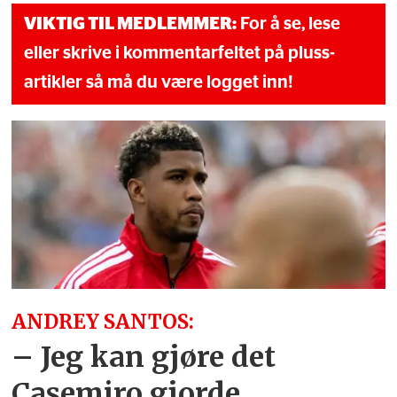
VIKTIG TIL MEDLEMMER:
For å se, lese
eller skrive i kommentarfeltet på pluss-
artikler så må du være logget inn!
ANDREY SANTOS:
– Jeg kan gjøre det
Casemiro gjorde