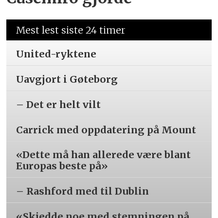
Mest lest siste 24 timer
United-ryktene
Uavgjort i Gøteborg
– Det er helt vilt
Carrick med oppdatering på Mount
«Dette må han allerede være blant
Europas beste på»
– Rashford med til Dublin
«Skjedde noe med stemningen på