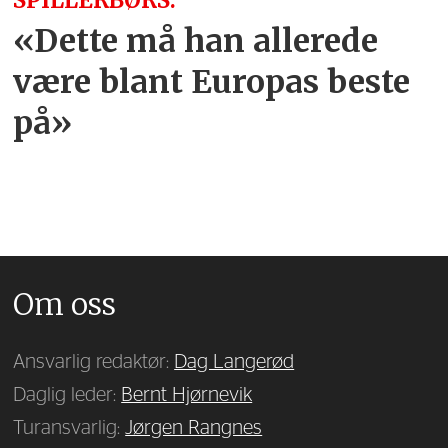
SPILLERBØRS:
«Dette må han allerede
være blant Europas beste
på»
Om oss
Ansvarlig redaktør:
Dag Langerød
Daglig leder:
Bernt Hjørnevik
Turansvarlig:
Jørgen Rangnes