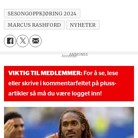
SESONGOPPKJØRING 2024
MARCUS RASHFORD
NYHETER
Annonse
VIKTIG TIL MEDLEMMER:
For å se, lese
eller skrive i kommentarfeltet på pluss-
artikler så må du være logget inn!