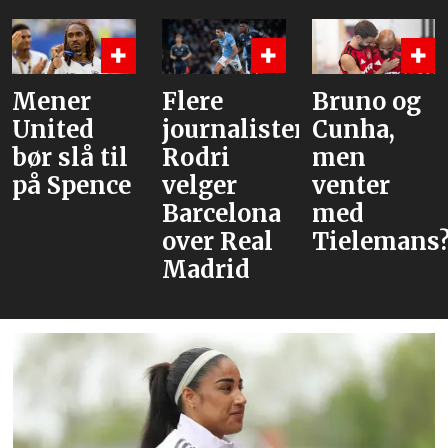
Flere
Bruno og
Hva er
journalister:
Cunha,
alternative
Rodri
men
velger
venter
Barcelona
med
over Real
Tielemans?
Madrid