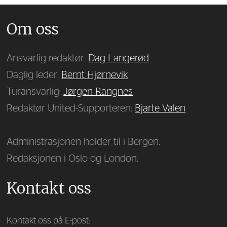
Om oss
Ansvarlig redaktør:
Dag Langerød
Daglig leder:
Bernt Hjørnevik
Turansvarlig:
Jørgen Rangnes
Redaktør United-Supporteren:
Bjarte Valen
Administrasjonen holder til i Bergen.
Redaksjonen i Oslo og London.
Kontakt oss
Kontakt oss på E-post: