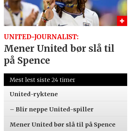
UNITED-JOURNALIST:
Mener United bør slå til
på Spence
Mest lest siste 24 timer
United-ryktene
– Blir neppe United-spiller
Mener United bør slå til på Spence