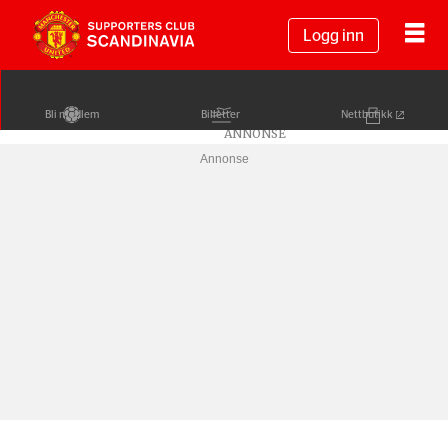
Logg inn
Bli medlem
Billetter
Nettbutikk
Annonse