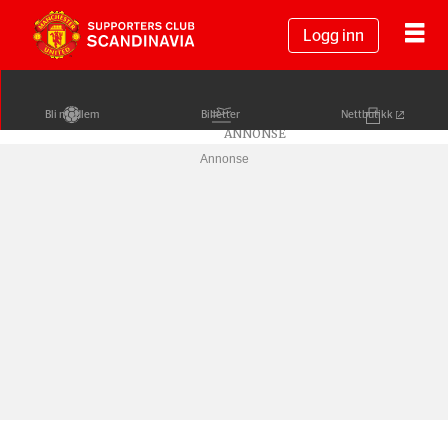
Logg inn
Bli medlem
Billetter
Nettbutikk
Annonse