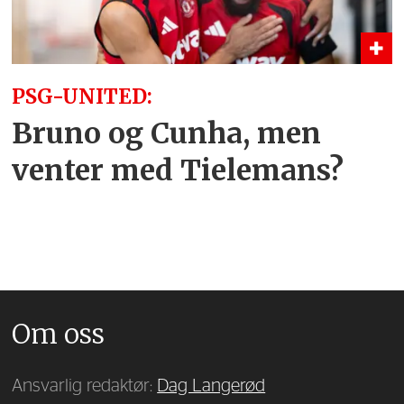
PSG-UNITED:
Bruno og Cunha, men
venter med Tielemans?
Om oss
Ansvarlig redaktør:
Dag Langerød