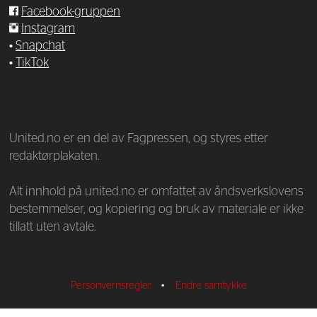
Facebook-gruppen
Instagram
•
Snapchat
•
TikTok
—
United.no er en del av Fagpressen, og styres etter
redaktørplakaten.
Alt innhold på united.no er omfattet av åndsverkslovens
bestemmelser, og kopiering og bruk av materiale er ikke
tillatt uten avtale.
Personvernsregler
•
Endre samtykke