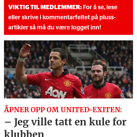
VIKTIG TIL MEDLEMMER:
For å se, lese
eller skrive i kommentarfeltet på pluss-
artikler så må du være logget inn!
ÅPNER OPP OM UNITED-EXITEN:
– Jeg ville tatt en kule for
klubben