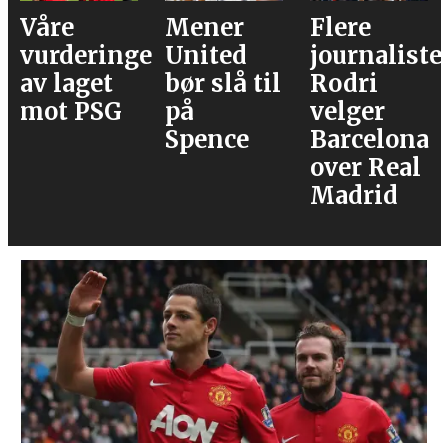
Mener
Flere
Bruno og
er
United
journalister:
Cunha,
bør slå til
Rodri
men
på
velger
venter
Spence
Barcelona
med
over Real
Tielemans
Madrid