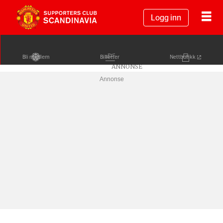
Logg inn
Bli medlem
Billetter
Nettbutikk
Annonse