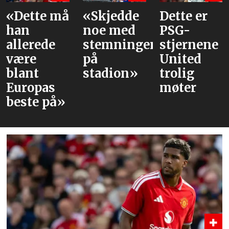
te må
«Skjedde
Dette er
Våre
noe med
PSG-
vurd
rede
stemningen
stjernene
av l
på
United
mot
t
stadion»
trolig
pas
møter
e på»