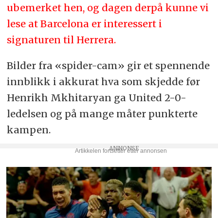
ubemerket hen, og dagen derpå kunne vi
lese at Barcelona er interessert i
signaturen til Herrera.
Bilder fra «spider-cam» gir et spennende
innblikk i akkurat hva som skjedde før
Henrikh Mkhitaryan ga United 2-0-
ledelsen og på mange måter punkterte
kampen.