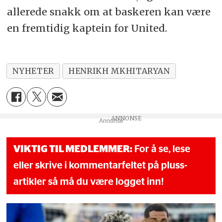
allerede snakk om at baskeren kan være
en fremtidig kaptein for United.
NYHETER
HENRIKH MKHITARYAN
Annonse
VIKTIG TIL MEDLEMMER:
For å se, lese
eller skrive i kommentarfeltet på pluss-
artikler så må du være logget inn!