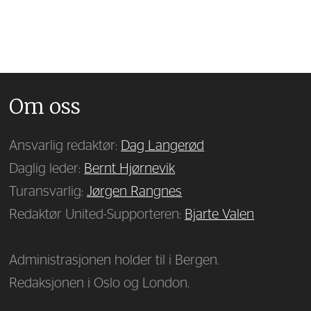
Om oss
Ansvarlig redaktør:
Dag Langerød
Daglig leder:
Bernt Hjørnevik
Turansvarlig:
Jørgen Rangnes
Redaktør United-Supporteren:
Bjarte Valen
Administrasjonen holder til i Bergen.
Redaksjonen i Oslo og London.