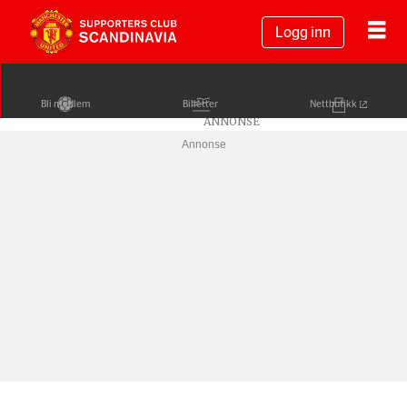
Logg inn
Bli medlem
Billetter
Nettbutikk
Annonse