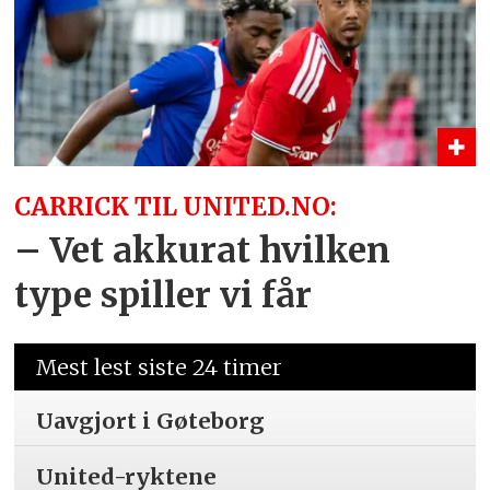
CARRICK TIL UNITED.NO:
– Vet akkurat hvilken
type spiller vi får
Mest lest siste 24 timer
Uavgjort i Gøteborg
United-ryktene