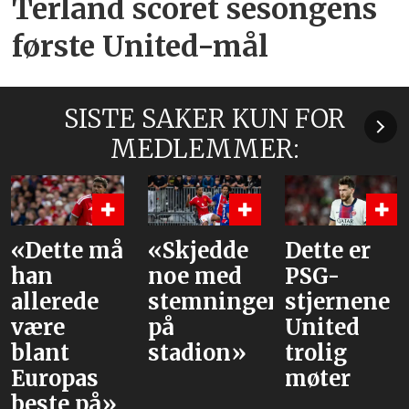
Terland scoret sesongens
første United-mål
SISTE SAKER KUN FOR
MEDLEMMER:
te må
«Skjedde
Dette er
Våre
noe med
PSG-
vurd
rede
stemningen
stjernene
av l
på
United
mot
t
stadion»
trolig
pas
møter
e på»