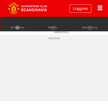
Logg inn
Bli medlem
Billetter
Nettbutikk
Annonse