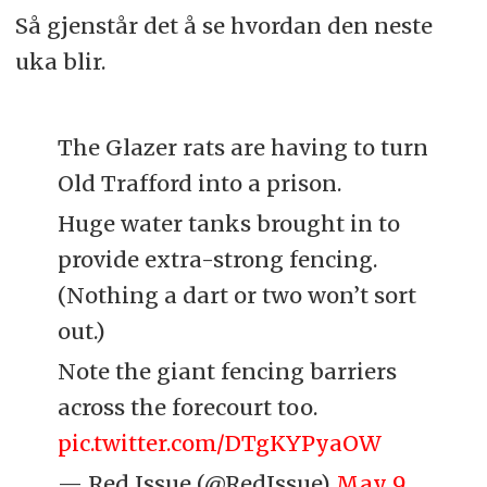
Så gjenstår det å se hvordan den neste
uka blir.
The Glazer rats are having to turn
Old Trafford into a prison.
Huge water tanks brought in to
provide extra-strong fencing.
(Nothing a dart or two won’t sort
out.)
Note the giant fencing barriers
across the forecourt too.
pic.twitter.com/DTgKYPyaOW
— Red Issue (@RedIssue)
May 9,