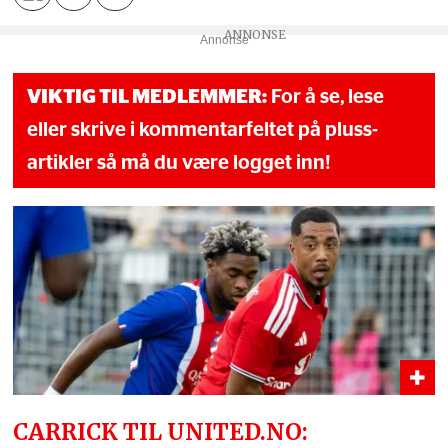
Annonse
VIKTIG TIL MEDLEMMER:
For å se, lese
eller skrive i kommentarfeltet på pluss-
artikler så må du være logget inn!
CARRICK TIL UNITED.NO: