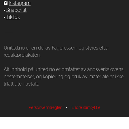
Instagram
•
Snapchat
•
TikTok
—
United.no er en del av Fagpressen, og styres etter
redaktørplakaten.
Alt innhold på united.no er omfattet av åndsverkslovens
bestemmelser, og kopiering og bruk av materiale er ikke
tillatt uten avtale.
Personvernsregler
•
Endre samtykke