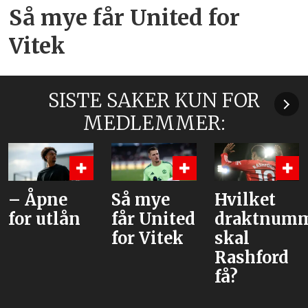
Så mye får United for
Vitek
SISTE SAKER KUN FOR
MEDLEMMER:
– Åpne
Så mye
Hvilket
for utlån
får United
draktnum
for Vitek
skal
Rashford
få?