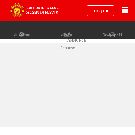
Logg inn
Bli medlem
Billetter
Nettbutikk
Annonse