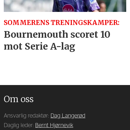
SOMMERENS TRENINGSKAMPER:
Bournemouth scoret 10
mot Serie A-lag
Om oss
Ansvarlig redaktør:
Dag Langerød
Daglig leder:
Bernt Hjørnevik