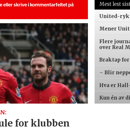
Mest lest sis
se eller skrive i kommentarfeltet på
United-ryk
Mener Unite
Flere journ
over Real 
Braktap for
– Blir nepp
Hva er Hall
Kun én av d
N:
kule for klubben