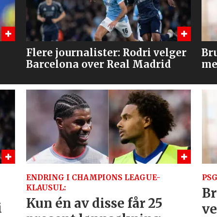
ger
Bruno og Cunha, men venter
Hv
med Tielemans?
ENDRING I CHAMPIONS LEAGUE-
PSG
KLAUSUL:
Br
Kun én av disse får 25
i
ve