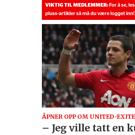
VIKTIG TIL MEDLEMMER:
For å se, le
pluss-artikler så må du være logget inn!
ÅPNER OPP OM UNITED-EXITE
– Jeg ville tatt en 