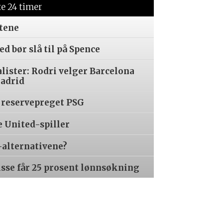
te 24 timer
tene
d bør slå til på Spence
alister: Rodri velger Barcelona
Madrid
 reservepreget PSG
e United-spiller
-alternativene?
isse får 25 prosent lønnsøkning