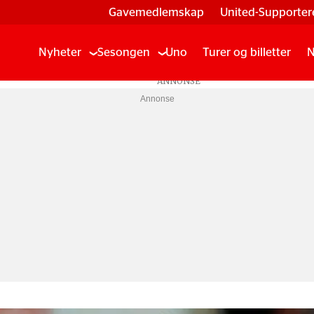
Gavemedlemskap
United-Supporter
Nyheter
Sesongen
Uno
Turer og billetter
N
Annonse