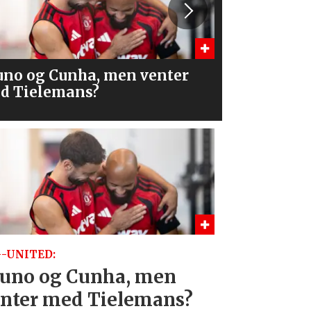
a er alternativene?
– Åpne for
-UNITED:
uno og Cunha, men
nter med Tielemans?