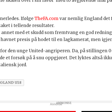
rne skålen over i sin favør med to avgjørende mål på
nnerledes. Ifølge
TheFA.com
var nemlig England det 
aket i tellende resultater.
nt annet med et skudd som fremtvang en god rednin
avnet presis på hodet til en lagkamerat, men igjen 
for den unge United-angriperen. Da, på stillingen 0-
 et forsøk på å snu oppgjøret. Det lyktes altså ikke
aliensk jord.
GLAND U18
Annonse