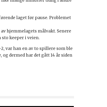
 like mange minutter tidlig i andre
førende laget før pause. Problemet
g av hjemmelagets målvakt. Senere
sto keeper i veien.
2, var han en av to spillere som ble
, og dermed har det gått 14 år siden