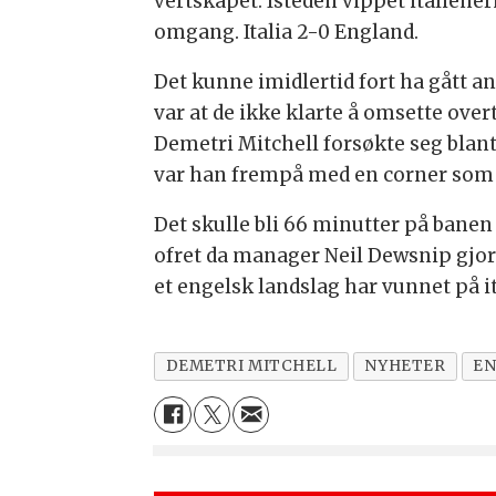
vertskapet. Isteden vippet italiene
omgang. Italia 2-0 England.
Det kunne imidlertid fort ha gått a
var at de ikke klarte å omsette overt
Demetri Mitchell forsøkte seg bla
var han frempå med en corner som h
Det skulle bli 66 minutter på banen 
ofret da manager Neil Dewsnip gjorde
et engelsk landslag har vunnet på it
DEMETRI MITCHELL
NYHETER
EN