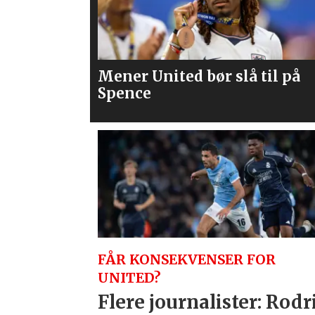
 til på
Flere journalister: Rodri vel
Barcelona over Real Madrid
FÅR KONSEKVENSER FOR
UNITED?
Flere journalister: Rodr