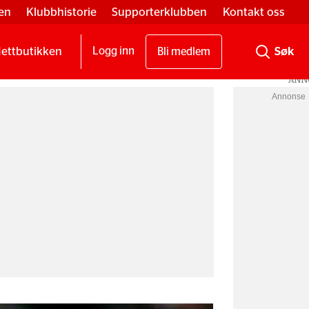
en
Klubbhistorie
Supporterklubben
Kontakt oss
ettbutikken
Logg inn
Bli medlem
Annonse