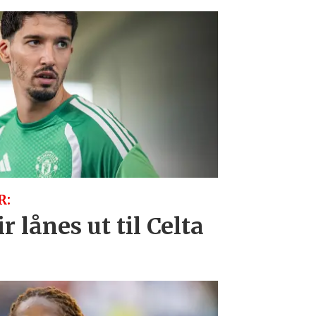
R:
r lånes ut til Celta