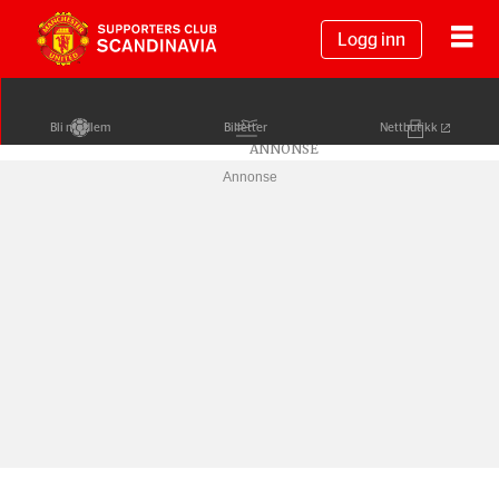
Logg inn
Bli medlem
Billetter
Nettbutikk
Annonse