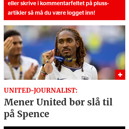
eller skrive i kommentarfeltet på pluss-
artikler så må du være logget inn!
UNITED-JOURNALIST:
Mener United bør slå til
på Spence