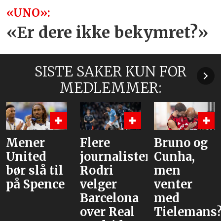
«UNO»:
«Er dere ikke bekymret?»
SISTE SAKER KUN FOR
MEDLEMMER:
Flere
Bruno og
Hva er
journalister:
Cunha,
alternative
Rodri
men
velger
venter
Barcelona
med
over Real
Tielemans?